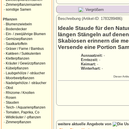
-
Zimmerpflanzensamen
Vergrößern
-
sonstige Samen
Beschreibung (Artikel-ID: 1783289486):
Pflanzen
-
Blumenzwiebeln
Ideale Staude für den Natu
-
Bodendecker
längen Stängeln auf denen 
-
Ein- / zweijährige Blumen
-
Gemüsepflanzen
Skabiosen erinnern die me
-
Saatkartoffeln
Versende eine Portion Sa
-
Gräser / Farne / Bambus
-
Kakteen / Sukkulenten
Aussaatzeit:
-
-
Kletterpflanzen
Erntezeit:
-
-
Kräuter / Gewürzpflanzen
Keimart:
-
Winterhart:
-
-
Kübelpflanzen
-
Laubgehölze / -sträucher
Dieser Arti
-
Moorbeetpflanzen
-
Nadelgehölze / -sträucher
-
Obst
-
Rhizome / Knollen
-
Rosen
-
Stauden
-
Teich- / Aquarienpflanzen
-
Tomaten, Paprika, Co
-
Wildkräuter / -pflanzen
-
Zimmerpflanzen
weitere aktuelle Angebote von