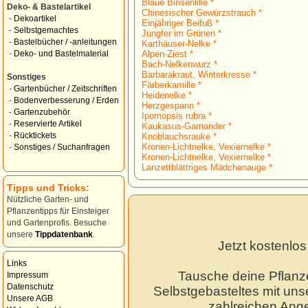
Blaue Binsenlilie *
Deko- & Bastelartikel
Chinesischer Gewürzstrauch *
-
Dekoartikel
Einjähriger Beifuß *
-
Selbstgemachtes
Jungfer im Grünen *
-
Bastelbücher / -anleitungen
Karthäuser-Nelke *
Alpen-Ziest *
-
Deko- und Bastelmaterial
Bach-Nelkenwurz *
Barbarakraut, Winterkresse *
Sonstiges
Färberkamille *
-
Gartenbücher / Zeitschriften
Heidenelke *
-
Bodenverbesserung / Erden
Herzgespann *
-
Gartenzubehör
Ipomopsis rubra *
-
Reservierte Artikel
Kaukasus-Gamander *
-
Rücktickets
Knoblauchsrauke *
Kronen-Lichtnelke, Vexiernelke *
-
Sonstiges / Suchanfragen
Kronen-Lichtnelke, Vexiernelke *
Lanzettblättriges Mädchenauge *
Tipps und Tricks:
Nützliche Garten- und
Pflanzentipps für Einsteiger
und Gartenprofis. Besuche
unsere
Tippdatenbank
.
Jetzt kostenlo
Links
Tausche deine Pflanz
Impressum
Datenschutz
Selbstgebasteltes mit unse
Unsere AGB
zahlreichen Ang