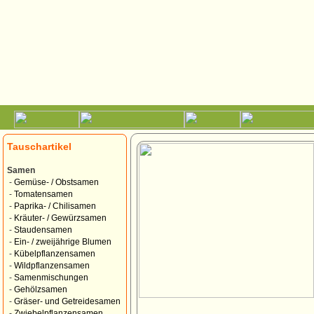
Tauschartikel
Samen
-
Gemüse- / Obstsamen
-
Tomatensamen
-
Paprika- / Chilisamen
-
Kräuter- / Gewürzsamen
-
Staudensamen
-
Ein- / zweijährige Blumen
-
Kübelpflanzensamen
-
Wildpflanzensamen
-
Samenmischungen
-
Gehölzsamen
-
Gräser- und Getreidesamen
-
Zwiebelpflanzensamen