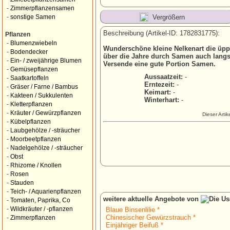
-
Zimmerpflanzensamen
Vergrößern
-
sonstige Samen
Beschreibung (Artikel-ID: 1782831775):
Pflanzen
-
Blumenzwiebeln
Wunderschöne kleine Nelkenart die üppig
-
Bodendecker
über die Jahre durch Samen auch langsa
-
Ein- / zweijährige Blumen
Versende eine gute Portion Samen.
-
Gemüsepflanzen
Aussaatzeit:
-
-
Saatkartoffeln
Erntezeit:
-
-
Gräser / Farne / Bambus
Keimart:
-
-
Kakteen / Sukkulenten
Winterhart:
-
-
Kletterpflanzen
-
Kräuter / Gewürzpflanzen
Dieser Arti
-
Kübelpflanzen
-
Laubgehölze / -sträucher
-
Moorbeetpflanzen
-
Nadelgehölze / -sträucher
-
Obst
-
Rhizome / Knollen
-
Rosen
-
Stauden
-
Teich- / Aquarienpflanzen
weitere aktuelle Angebote von
-
Tomaten, Paprika, Co
-
Wildkräuter / -pflanzen
Blaue Binsenlilie *
Chinesischer Gewürzstrauch *
-
Zimmerpflanzen
Einjähriger Beifuß *