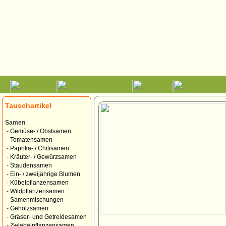
Tauschartikel
Samen
-
Gemüse- / Obstsamen
-
Tomatensamen
-
Paprika- / Chilisamen
-
Kräuter- / Gewürzsamen
-
Staudensamen
-
Ein- / zweijährige Blumen
-
Kübelpflanzensamen
-
Wildpflanzensamen
-
Samenmischungen
-
Gehölzsamen
-
Gräser- und Getreidesamen
-
Zwiebelpflanzensamen