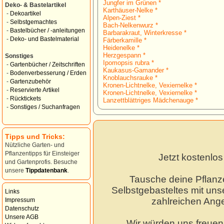
Jungfer im Grünen *
Deko- & Bastelartikel
Karthäuser-Nelke *
-
Dekoartikel
Alpen-Ziest *
-
Selbstgemachtes
Bach-Nelkenwurz *
-
Bastelbücher / -anleitungen
Barbarakraut, Winterkresse *
-
Deko- und Bastelmaterial
Färberkamille *
Heidenelke *
Herzgespann *
Sonstiges
Ipomopsis rubra *
-
Gartenbücher / Zeitschriften
Kaukasus-Gamander *
-
Bodenverbesserung / Erden
Knoblauchsrauke *
-
Gartenzubehör
Kronen-Lichtnelke, Vexiernelke *
-
Reservierte Artikel
Kronen-Lichtnelke, Vexiernelke *
-
Rücktickets
Lanzettblättriges Mädchenauge *
-
Sonstiges / Suchanfragen
Tipps und Tricks:
Nützliche Garten- und
Pflanzentipps für Einsteiger
Jetzt kostenlo
und Gartenprofis. Besuche
unsere
Tippdatenbank
.
Tausche deine Pflanz
Selbstgebasteltes mit unse
Links
zahlreichen Ang
Impressum
Datenschutz
Unsere AGB
Wir würden uns freuen,