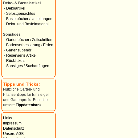
Deko- & Bastelartikel
-
Dekoartikel
-
Selbstgemachtes
-
Bastelbücher / -anleitungen
-
Deko- und Bastelmaterial
Sonstiges
-
Gartenbücher / Zeitschriften
-
Bodenverbesserung / Erden
-
Gartenzubehör
-
Reservierte Artikel
-
Rücktickets
-
Sonstiges / Suchanfragen
Tipps und Tricks:
Nützliche Garten- und
Pflanzentipps für Einsteiger
und Gartenprofis. Besuche
unsere
Tippdatenbank
.
Links
Impressum
Datenschutz
Unsere AGB