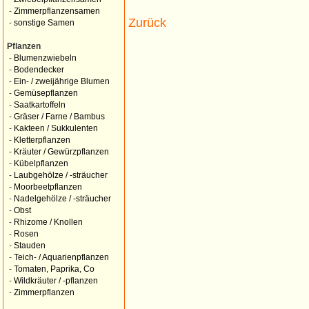
-
Zimmerpflanzensamen
Zurück
-
sonstige Samen
Pflanzen
-
Blumenzwiebeln
-
Bodendecker
-
Ein- / zweijährige Blumen
-
Gemüsepflanzen
-
Saatkartoffeln
-
Gräser / Farne / Bambus
-
Kakteen / Sukkulenten
-
Kletterpflanzen
-
Kräuter / Gewürzpflanzen
-
Kübelpflanzen
-
Laubgehölze / -sträucher
-
Moorbeetpflanzen
-
Nadelgehölze / -sträucher
-
Obst
-
Rhizome / Knollen
-
Rosen
-
Stauden
-
Teich- / Aquarienpflanzen
-
Tomaten, Paprika, Co
-
Wildkräuter / -pflanzen
-
Zimmerpflanzen