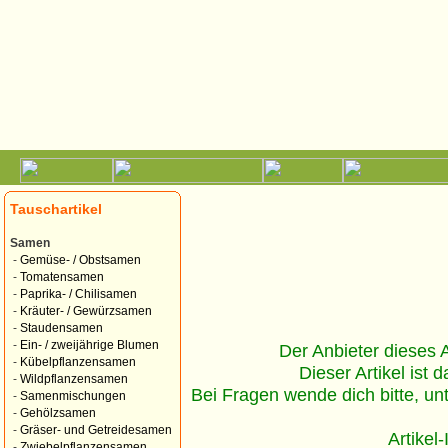
Tauschartikel
Samen
-
Gemüse- / Obstsamen
-
Tomatensamen
-
Paprika- / Chilisamen
-
Kräuter- / Gewürzsamen
-
Staudensamen
-
Ein- / zweijährige Blumen
Der Anbieter dieses Ar
-
Kübelpflanzensamen
Dieser Artikel ist d
-
Wildpflanzensamen
Bei Fragen wende dich bitte, un
-
Samenmischungen
-
Gehölzsamen
-
Gräser- und Getreidesamen
Artikel
-
Zwiebelpflanzensamen