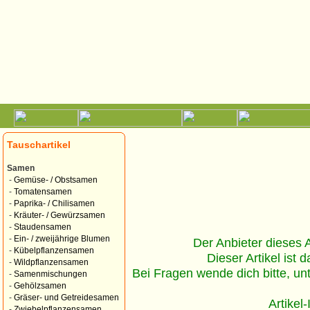
Tauschartikel
Samen
-
Gemüse- / Obstsamen
-
Tomatensamen
-
Paprika- / Chilisamen
-
Kräuter- / Gewürzsamen
-
Staudensamen
-
Ein- / zweijährige Blumen
Der Anbieter dieses Ar
-
Kübelpflanzensamen
Dieser Artikel ist d
-
Wildpflanzensamen
Bei Fragen wende dich bitte, un
-
Samenmischungen
-
Gehölzsamen
-
Gräser- und Getreidesamen
Artikel
-
Zwiebelpflanzensamen