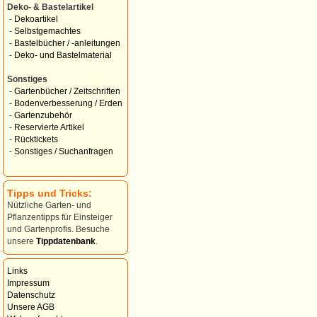
Deko- & Bastelartikel
-
Dekoartikel
-
Selbstgemachtes
-
Bastelbücher / -anleitungen
-
Deko- und Bastelmaterial
Sonstiges
-
Gartenbücher / Zeitschriften
-
Bodenverbesserung / Erden
-
Gartenzubehör
-
Reservierte Artikel
-
Rücktickets
-
Sonstiges / Suchanfragen
Tipps und Tricks:
Nützliche Garten- und
Pflanzentipps für Einsteiger
und Gartenprofis. Besuche
unsere
Tippdatenbank
.
Links
Impressum
Datenschutz
Unsere AGB