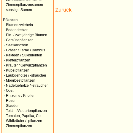
-
Zimmerpflanzensamen
Zurück
-
sonstige Samen
Pflanzen
-
Blumenzwiebeln
-
Bodendecker
-
Ein- / zweijährige Blumen
-
Gemüsepflanzen
-
Saatkartoffeln
-
Gräser / Farne / Bambus
-
Kakteen / Sukkulenten
-
Kletterpflanzen
-
Kräuter / Gewürzpflanzen
-
Kübelpflanzen
-
Laubgehölze / -sträucher
-
Moorbeetpflanzen
-
Nadelgehölze / -sträucher
-
Obst
-
Rhizome / Knollen
-
Rosen
-
Stauden
-
Teich- / Aquarienpflanzen
-
Tomaten, Paprika, Co
-
Wildkräuter / -pflanzen
-
Zimmerpflanzen