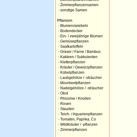
-
Zimmerpflanzensamen
-
sonstige Samen
Pflanzen
-
Blumenzwiebeln
-
Bodendecker
-
Ein- / zweijährige Blumen
-
Gemüsepflanzen
-
Saatkartoffeln
-
Gräser / Farne / Bambus
-
Kakteen / Sukkulenten
-
Kletterpflanzen
-
Kräuter / Gewürzpflanzen
-
Kübelpflanzen
-
Laubgehölze / -sträucher
-
Moorbeetpflanzen
-
Nadelgehölze / -sträucher
-
Obst
-
Rhizome / Knollen
-
Rosen
-
Stauden
-
Teich- / Aquarienpflanzen
-
Tomaten, Paprika, Co
-
Wildkräuter / -pflanzen
-
Zimmerpflanzen