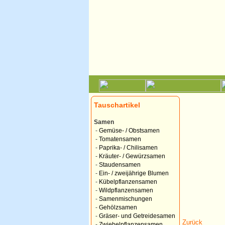
Tauschartikel
Samen
-
Gemüse- / Obstsamen
-
Tomatensamen
-
Paprika- / Chilisamen
-
Kräuter- / Gewürzsamen
-
Staudensamen
-
Ein- / zweijährige Blumen
-
Kübelpflanzensamen
-
Wildpflanzensamen
-
Samenmischungen
-
Gehölzsamen
-
Gräser- und Getreidesamen
Zurück
-
Zwiebelpflanzensamen