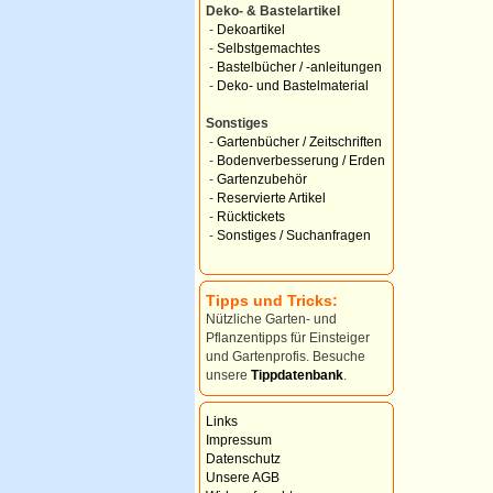
Deko- & Bastelartikel
-
Dekoartikel
-
Selbstgemachtes
-
Bastelbücher / -anleitungen
-
Deko- und Bastelmaterial
Sonstiges
-
Gartenbücher / Zeitschriften
-
Bodenverbesserung / Erden
-
Gartenzubehör
-
Reservierte Artikel
-
Rücktickets
-
Sonstiges / Suchanfragen
Tipps und Tricks:
Nützliche Garten- und
Pflanzentipps für Einsteiger
und Gartenprofis. Besuche
unsere
Tippdatenbank
.
Links
Impressum
Datenschutz
Unsere AGB