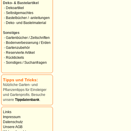
Deko- & Bastelartikel
-
Dekoartikel
-
Selbstgemachtes
-
Bastelbücher / -anleitungen
-
Deko- und Bastelmaterial
Sonstiges
-
Gartenbücher / Zeitschriften
-
Bodenverbesserung / Erden
-
Gartenzubehör
-
Reservierte Artikel
-
Rücktickets
-
Sonstiges / Suchanfragen
Tipps und Tricks:
Nützliche Garten- und
Pflanzentipps für Einsteiger
und Gartenprofis. Besuche
unsere
Tippdatenbank
.
Links
Impressum
Datenschutz
Unsere AGB