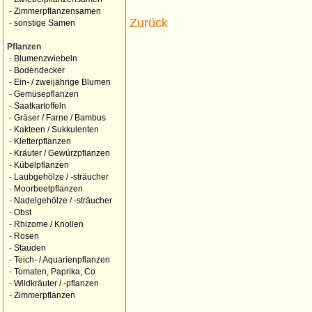
-
Zimmerpflanzensamen
Zurück
-
sonstige Samen
Pflanzen
-
Blumenzwiebeln
-
Bodendecker
-
Ein- / zweijährige Blumen
-
Gemüsepflanzen
-
Saatkartoffeln
-
Gräser / Farne / Bambus
-
Kakteen / Sukkulenten
-
Kletterpflanzen
-
Kräuter / Gewürzpflanzen
-
Kübelpflanzen
-
Laubgehölze / -sträucher
-
Moorbeetpflanzen
-
Nadelgehölze / -sträucher
-
Obst
-
Rhizome / Knollen
-
Rosen
-
Stauden
-
Teich- / Aquarienpflanzen
-
Tomaten, Paprika, Co
-
Wildkräuter / -pflanzen
-
Zimmerpflanzen