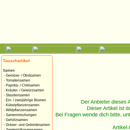
Tauschartikel
Samen
-
Gemüse- / Obstsamen
-
Tomatensamen
-
Paprika- / Chilisamen
-
Kräuter- / Gewürzsamen
-
Staudensamen
-
Ein- / zweijährige Blumen
Der Anbieter dieses Ar
-
Kübelpflanzensamen
Dieser Artikel ist d
-
Wildpflanzensamen
Bei Fragen wende dich bitte, un
-
Samenmischungen
-
Gehölzsamen
-
Gräser- und Getreidesamen
Artikel
-
Zwiebelpflanzensamen