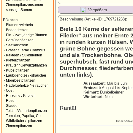
-
Zimmerpflanzensamen
Vergrößern
-
sonstige Samen
Beschreibung (Artikel-ID: 1769721238):
Pflanzen
-
Blumenzwiebeln
Biete 10 Kerne der selten
-
Bodendecker
Flieder" aus meiner Ernte 
-
Ein- / zweijährige Blumen
-
Gemüsepflanzen
in runden kurzen Hülsen. 
-
Saatkartoffeln
grüne Bohne gegessen wer
-
Gräser / Farne / Bambus
und als Trockenbohne. Obe
-
Kakteen / Sukkulenten
-
Kletterpflanzen
superhübsch, fast rund un
-
Kräuter / Gewürzpflanzen
Durchmesser, fliederfarben
-
Kübelpflanzen
unten links).
-
Laubgehölze / -sträucher
-
Moorbeetpflanzen
Aussaatzeit:
Mai bis Juni
-
Nadelgehölze / -sträucher
Erntezeit:
August bis Septe
-
Obst
Keimart:
Dunkelkeimer
-
Rhizome / Knollen
Winterhart:
Nein
-
Rosen
-
Stauden
Rarität
-
Teich- / Aquarienpflanzen
-
Tomaten, Paprika, Co
-
Wildkräuter / -pflanzen
Dieser Artik
-
Zimmerpflanzen