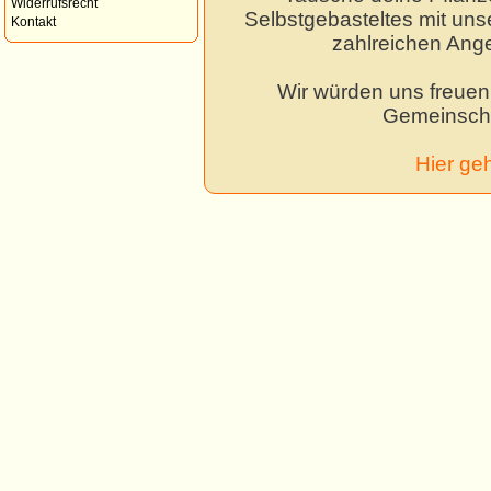
Widerrufsrecht
Selbstgebasteltes mit unse
Kontakt
zahlreichen Ang
Wir würden uns freuen,
Gemeinscha
Hier ge