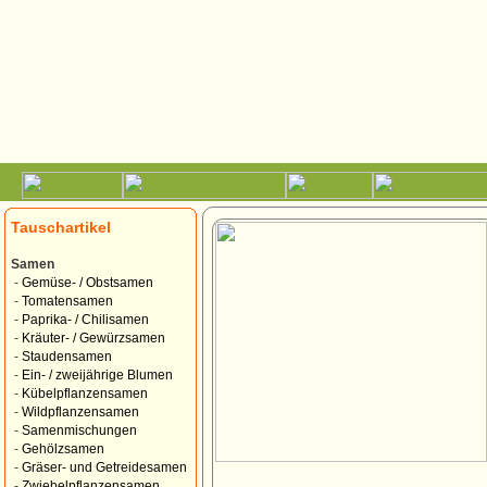
Tauschartikel
Samen
-
Gemüse- / Obstsamen
-
Tomatensamen
-
Paprika- / Chilisamen
-
Kräuter- / Gewürzsamen
-
Staudensamen
-
Ein- / zweijährige Blumen
-
Kübelpflanzensamen
-
Wildpflanzensamen
-
Samenmischungen
-
Gehölzsamen
-
Gräser- und Getreidesamen
-
Zwiebelpflanzensamen