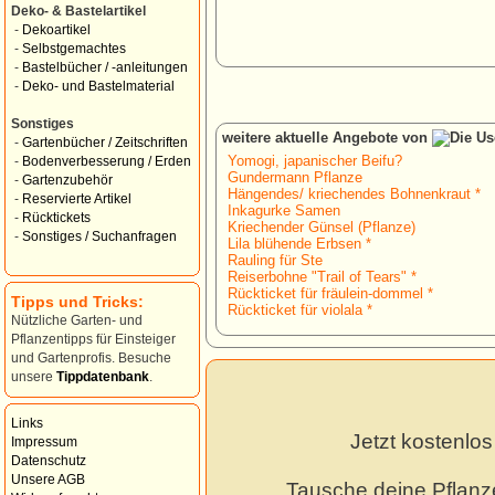
Deko- & Bastelartikel
-
Dekoartikel
-
Selbstgemachtes
-
Bastelbücher / -anleitungen
-
Deko- und Bastelmaterial
Sonstiges
weitere aktuelle Angebote von
-
Gartenbücher / Zeitschriften
Yomogi, japanischer Beifu?
-
Bodenverbesserung / Erden
Gundermann Pflanze
-
Gartenzubehör
Hängendes/ kriechendes Bohnenkraut *
-
Reservierte Artikel
Inkagurke Samen
-
Rücktickets
Kriechender Günsel (Pflanze)
-
Sonstiges / Suchanfragen
Lila blühende Erbsen *
Rauling für Ste
Reiserbohne "Trail of Tears" *
Rückticket für fräulein-dommel *
Tipps und Tricks:
Rückticket für violala *
Nützliche Garten- und
Pflanzentipps für Einsteiger
und Gartenprofis. Besuche
unsere
Tippdatenbank
.
Links
Jetzt kostenlo
Impressum
Datenschutz
Unsere AGB
Tausche deine Pflanz