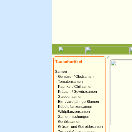
Tauschartikel
Samen
-
Gemüse- / Obstsamen
-
Tomatensamen
-
Paprika- / Chilisamen
-
Kräuter- / Gewürzsamen
-
Staudensamen
-
Ein- / zweijährige Blumen
-
Kübelpflanzensamen
-
Wildpflanzensamen
-
Samenmischungen
-
Gehölzsamen
-
Gräser- und Getreidesamen
-
Zwiebelpflanzensamen