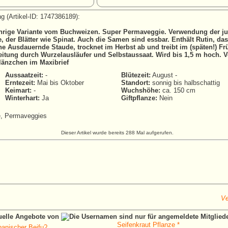
g (Artikel-ID: 1747386189):
hrige Variante vom Buchweizen. Super Permaveggie. Verwendung der ju
 der Blätter wie Spinat. Auch die Samen sind essbar. Enthält Rutin, da
ne Ausdauernde Staude, trocknet im Herbst ab und treibt im (späten!) Fr
eitung durch Wurzelausläufer und Selbstaussaat. Wird bis 1,5 m hoch. 
länzchen im Maxibrief
Aussaatzeit:
-
Blütezeit:
August -
Erntezeit:
Mai bis Oktober
Standort:
sonnig bis halbschattig
Keimart:
-
Wuchshöhe:
ca. 150 cm
Winterhart:
Ja
Giftpflanze:
Nein
, Permaveggies
Dieser Artikel wurde bereits 288 Mal aufgerufen.
Ve
tuelle Angebote von
Seifenkraut Pflanze *
panischer Beifu?