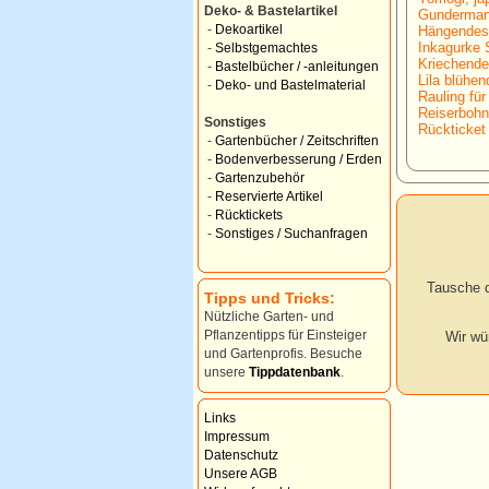
Deko- & Bastelartikel
Gunderman
-
Dekoartikel
Hängendes/
Inkagurke
-
Selbstgemachtes
Kriechende
-
Bastelbücher / -anleitungen
Lila blühen
-
Deko- und Bastelmaterial
Rauling für
Reiserbohne
Sonstiges
Rückticket 
-
Gartenbücher / Zeitschriften
-
Bodenverbesserung / Erden
-
Gartenzubehör
-
Reservierte Artikel
-
Rücktickets
-
Sonstiges / Suchanfragen
Tausche d
Tipps und Tricks:
Nützliche Garten- und
Pflanzentipps für Einsteiger
Wir wü
und Gartenprofis. Besuche
unsere
Tippdatenbank
.
Links
Impressum
Datenschutz
Unsere AGB