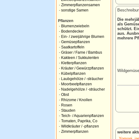
-
Zimmerpflanzensamen
Beschreibun
-
sonstige Samen
Die mehrjä
Pflanzen
als Gemüse,
-
Blumenzwiebeln
schützt. Ei
-
Bodendecker
aus. Ausbr
-
Ein- / zweijährige Blumen
mehrere Pf
-
Gemüsepflanzen
-
Saatkartoffeln
-
Gräser / Farne / Bambus
-
Kakteen / Sukkulenten
-
Kletterpflanzen
-
Kräuter / Gewürzpflanzen
Wildgemüse
-
Kübelpflanzen
-
Laubgehölze / -sträucher
-
Moorbeetpflanzen
-
Nadelgehölze / -sträucher
-
Obst
-
Rhizome / Knollen
-
Rosen
-
Stauden
-
Teich- / Aquarienpflanzen
-
Tomaten, Paprika, Co
-
Wildkräuter / -pflanzen
-
Zimmerpflanzen
weitere ak
Yomogi, ja