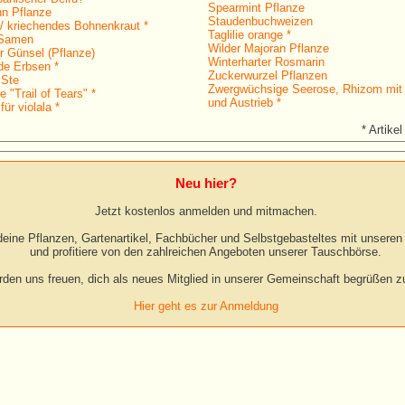
Spearmint Pflanze
n Pflanze
Staudenbuchweizen
 kriechendes Bohnenkraut *
Taglilie orange *
 Samen
Wilder Majoran Pflanze
r Günsel (Pflanze)
Winterharter Rosmarin
de Erbsen *
Zuckerwurzel Pflanzen
 Ste
Zwergwüchsige Seerose, Rhizom mit
 "Trail of Tears" *
und Austrieb *
für violala *
* Artikel
Neu hier?
Jetzt kostenlos anmelden und mitmachen.
eine Pflanzen, Gartenartikel, Fachbücher und Selbstgebasteltes mit unseren 
und profitiere von den zahlreichen Angeboten unserer Tauschbörse.
rden uns freuen, dich als neues Mitglied in unserer Gemeinschaft begrüßen zu
Hier geht es zur Anmeldung