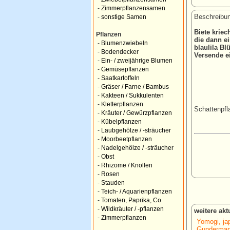
-
Zimmerpflanzensamen
Beschreibun
-
sonstige Samen
Biete krie
Pflanzen
die dann ei
-
Blumenzwiebeln
blaulila Bl
-
Bodendecker
Versende e
-
Ein- / zweijährige Blumen
-
Gemüsepflanzen
-
Saatkartoffeln
-
Gräser / Farne / Bambus
-
Kakteen / Sukkulenten
-
Kletterpflanzen
Schattenpfl
-
Kräuter / Gewürzpflanzen
-
Kübelpflanzen
-
Laubgehölze / -sträucher
-
Moorbeetpflanzen
-
Nadelgehölze / -sträucher
-
Obst
-
Rhizome / Knollen
-
Rosen
-
Stauden
-
Teich- / Aquarienpflanzen
-
Tomaten, Paprika, Co
-
Wildkräuter / -pflanzen
weitere ak
-
Zimmerpflanzen
Yomogi, ja
Gunderman