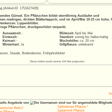
g (Artikel-ID: 1751627428):
chenden Günsel. Ein Pflänzchen bildet sternförmig Ausläufer und
nen niedrigen, dichten Blätterteppich, und im April/Mai 10-15 cm hohe,
ütenkerzen. Lippenblütler.
inige Pflänzchen, druckgeschützt verpackt.
Aussaatzeit:
-
Blütezeit:
April bis Mai
Erntezeit:
-
Standort:
sonnig bis halbschattig
Keimart:
-
Wuchshöhe:
ca. 20 cm
Winterhart:
Ja
Giftpflanze:
unbekannt
anzen, Staude, Bodendecker, Frühjahrsblüher
Dieser Artikel wurde bereits 160 Mal aufgerufen.
Ve
tuelle Angebote von
Seifenkraut Pflanze *
panischer Beifu?
Spearmint Pflanze
n Pflanze