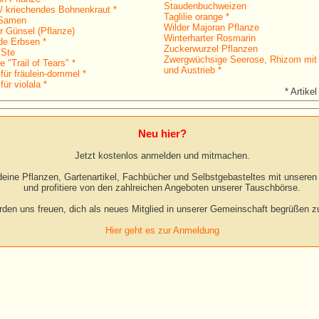
Staudenbuchweizen
 kriechendes Bohnenkraut *
Taglilie orange *
 Samen
Wilder Majoran Pflanze
r Günsel (Pflanze)
Winterharter Rosmarin
de Erbsen *
Zuckerwurzel Pflanzen
 Ste
Zwergwüchsige Seerose, Rhizom mit
 "Trail of Tears" *
und Austrieb *
für fräulein-dommel *
für violala *
* Artikel
Neu hier?
Jetzt kostenlos anmelden und mitmachen.
eine Pflanzen, Gartenartikel, Fachbücher und Selbstgebasteltes mit unseren 
und profitiere von den zahlreichen Angeboten unserer Tauschbörse.
rden uns freuen, dich als neues Mitglied in unserer Gemeinschaft begrüßen zu
Hier geht es zur Anmeldung