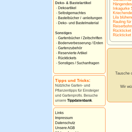
Deko- & Bastelartikel
Hängendes/
-
Dekoartikel
Inkagurke
Kriechende
-
Selbstgemachtes
Lila blühen
-
Bastelbücher / -anleitungen
Rauling für
-
Deko- und Bastelmaterial
Reiserbohne
Rückticket 
Sonstiges
Rückticket 
-
Gartenbücher / Zeitschriften
-
Bodenverbesserung / Erden
-
Gartenzubehör
-
Reservierte Artikel
-
Rücktickets
-
Sonstiges / Suchanfragen
Tausche d
Tipps und Tricks:
Nützliche Garten- und
Wir wü
Pflanzentipps für Einsteiger
und Gartenprofis. Besuche
unsere
Tippdatenbank
.
Links
Impressum
Datenschutz
Unsere AGB