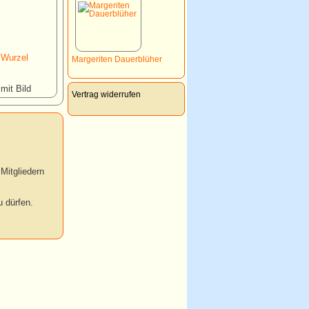
 Wurzel
Margeriten Dauerblüher
 mit Bild
Vertrag widerrufen
Mitgliedern
 dürfen.