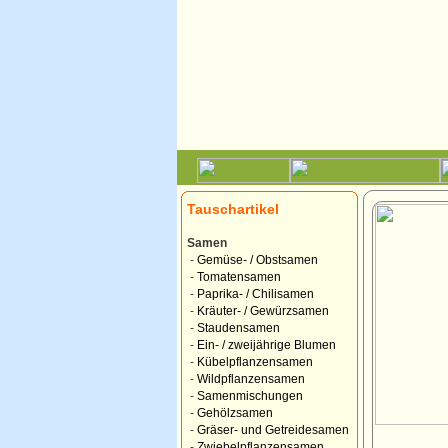
Tauschartikel
Samen
-
Gemüse- / Obstsamen
-
Tomatensamen
-
Paprika- / Chilisamen
-
Kräuter- / Gewürzsamen
-
Staudensamen
-
Ein- / zweijährige Blumen
-
Kübelpflanzensamen
-
Wildpflanzensamen
-
Samenmischungen
-
Gehölzsamen
-
Gräser- und Getreidesamen
-
Zwiebelpflanzensamen