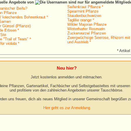
tuelle Angebote von
Seifenkraut Pflanze *
panischer Beifu?
Spearmint Pflanze
n Pflanze
Staudenbuchweizen
 kriechendes Bohnenkraut *
Taglilie orange *
 Samen
Wilder Majoran Pflanze
r Günsel (Pflanze)
Winterharter Rosmarin
de Erbsen *
Zuckerwurzel Pflanzen
 Ste
Zwergwüchsige Seerose, Rhizom mit
 "Trail of Tears" *
und Austrieb *
für violala *
* Artikel
Neu hier?
Jetzt kostenlos anmelden und mitmachen.
eine Pflanzen, Gartenartikel, Fachbücher und Selbstgebasteltes mit unseren 
und profitiere von den zahlreichen Angeboten unserer Tauschbörse.
rden uns freuen, dich als neues Mitglied in unserer Gemeinschaft begrüßen zu
Hier geht es zur Anmeldung