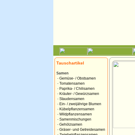
Tauschartikel
Samen
-
Gemüse- / Obstsamen
-
Tomatensamen
-
Paprika- / Chilisamen
-
Kräuter- / Gewürzsamen
-
Staudensamen
-
Ein- / zweijährige Blumen
-
Kübelpflanzensamen
-
Wildpflanzensamen
-
Samenmischungen
-
Gehölzsamen
-
Gräser- und Getreidesamen
-
Zwiebelpflanzensamen