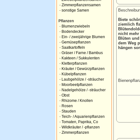
-
Zimmerpflanzensamen
Beschreibun
-
sonstige Samen
Biete schön
Pflanzen
ziemlich fl
-
Blumenzwiebeln
Blütendold
-
Bodendecker
nicht mehr
-
Ein- / zweijährige Blumen
Blüten und
-
Gemüsepflanzen
dem Weg pf
hängen son
-
Saatkartoffeln
-
Gräser / Farne / Bambus
-
Kakteen / Sukkulenten
-
Kletterpflanzen
-
Kräuter / Gewürzpflanzen
-
Kübelpflanzen
-
Laubgehölze / -sträucher
Bienenpflan
-
Moorbeetpflanzen
-
Nadelgehölze / -sträucher
-
Obst
-
Rhizome / Knollen
-
Rosen
-
Stauden
-
Teich- / Aquarienpflanzen
-
Tomaten, Paprika, Co
-
Wildkräuter / -pflanzen
-
Zimmerpflanzen