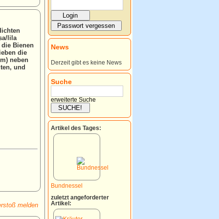
dichten
a/lila
 die Bienen
News
ieben die
cm) neben
Derzeit gibt es keine News
üten, und
Suche
erweiterte Suche
Artikel des Tages:
Bundnessel
zuletzt angeforderter
Artikel:
rstoß melden