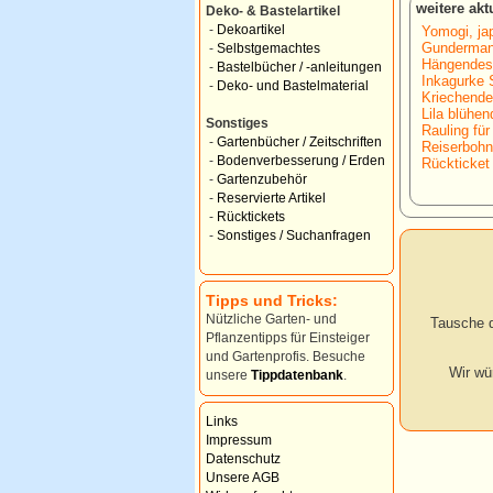
weitere ak
Deko- & Bastelartikel
-
Dekoartikel
Yomogi, ja
Gunderman
-
Selbstgemachtes
Hängendes/
-
Bastelbücher / -anleitungen
Inkagurke
-
Deko- und Bastelmaterial
Kriechende
Lila blühen
Sonstiges
Rauling für
-
Gartenbücher / Zeitschriften
Reiserbohne
-
Bodenverbesserung / Erden
Rückticket 
-
Gartenzubehör
-
Reservierte Artikel
-
Rücktickets
-
Sonstiges / Suchanfragen
Tipps und Tricks:
Nützliche Garten- und
Tausche d
Pflanzentipps für Einsteiger
und Gartenprofis. Besuche
Wir wü
unsere
Tippdatenbank
.
Links
Impressum
Datenschutz
Unsere AGB