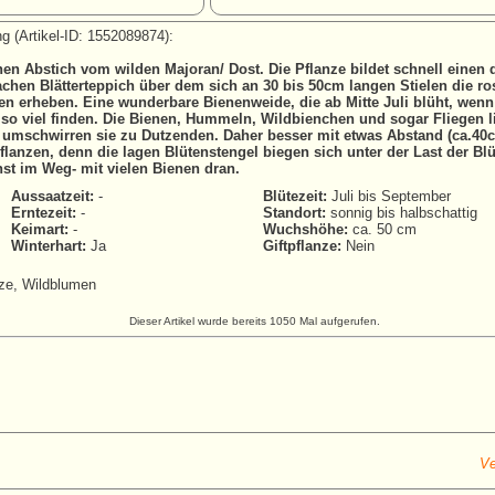
g (Artikel-ID: 1552089874):
en Abstich vom wilden Majoran/ Dost. Die Pflanze bildet schnell einen 
achen Blätterteppich über dem sich an 30 bis 50cm langen Stielen die ros
en erheben. Eine wunderbare Bienenweide, die ab Mitte Juli blüht, wenn
 so viel finden. Die Bienen, Hummeln, Wildbienchen und sogar Fliegen l
 umschwirren sie zu Dutzenden. Daher besser mit etwas Abstand (ca.40
lanzen, denn die lagen Blütenstengel biegen sich unter der Last der Bl
st im Weg- mit vielen Bienen dran.
Aussaatzeit:
-
Blütezeit:
Juli bis September
Erntezeit:
-
Standort:
sonnig bis halbschattig
Keimart:
-
Wuchshöhe:
ca. 50 cm
Winterhart:
Ja
Giftpflanze:
Nein
ze, Wildblumen
Dieser Artikel wurde bereits 1050 Mal aufgerufen.
Ve