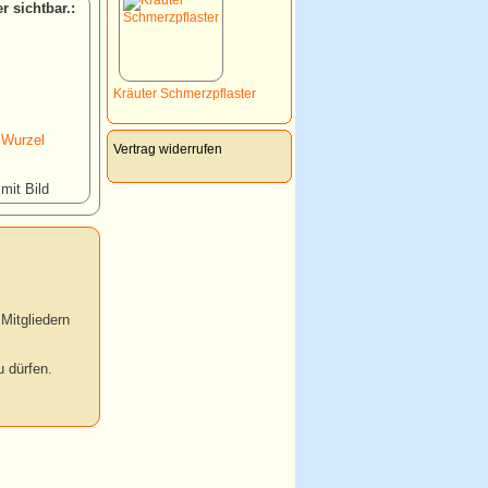
:
Kräuter Schmerzpflaster
 Wurzel
Vertrag widerrufen
 mit Bild
Mitgliedern
 dürfen.