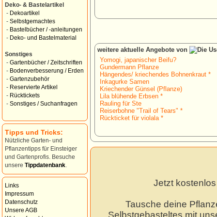
Deko- & Bastelartikel
-
Dekoartikel
-
Selbstgemachtes
-
Bastelbücher / -anleitungen
-
Deko- und Bastelmaterial
weitere aktuelle Angebote von
Sonstiges
Yomogi, japanischer Beifu?
-
Gartenbücher / Zeitschriften
Gundermann Pflanze
-
Bodenverbesserung / Erden
Hängendes/ kriechendes Bohnenkraut *
-
Gartenzubehör
Inkagurke Samen
-
Reservierte Artikel
Kriechender Günsel (Pflanze)
-
Rücktickets
Lila blühende Erbsen *
Rauling für Ste
-
Sonstiges / Suchanfragen
Reiserbohne "Trail of Tears" *
Rückticket für violala *
Tipps und Tricks:
Nützliche Garten- und
Pflanzentipps für Einsteiger
und Gartenprofis. Besuche
unsere
Tippdatenbank
.
Jetzt kostenlo
Links
Impressum
Datenschutz
Tausche deine Pflanz
Unsere AGB
Selbstgebasteltes mit unse