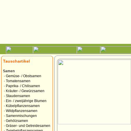
Tauschartikel
Samen
-
Gemüse- / Obstsamen
-
Tomatensamen
-
Paprika- / Chilisamen
-
Kräuter- / Gewürzsamen
-
Staudensamen
-
Ein- / zweijährige Blumen
-
Kübelpflanzensamen
-
Wildpflanzensamen
-
Samenmischungen
-
Gehölzsamen
-
Gräser- und Getreidesamen
-
Zwiebelpflanzensamen