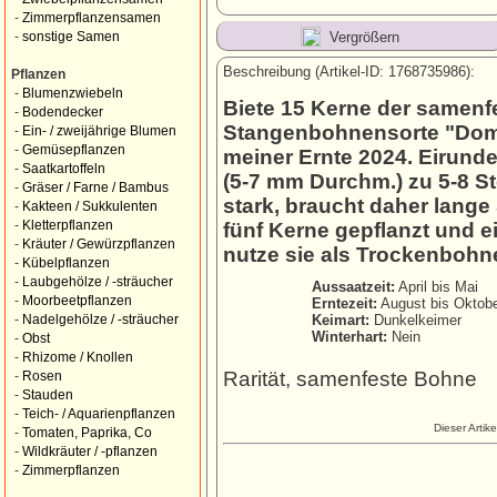
-
Zimmerpflanzensamen
Vergrößern
-
sonstige Samen
Beschreibung (Artikel-ID: 1768735986):
Pflanzen
-
Blumenzwiebeln
Biete 15 Kerne der samenfe
-
Bodendecker
Stangenbohnensorte "Domac
-
Ein- / zweijährige Blumen
-
Gemüsepflanzen
meiner Ernte 2024. Eirund
-
Saatkartoffeln
(5-7 mm Durchm.) zu 5-8 St
-
Gräser / Farne / Bambus
stark, braucht daher lang
-
Kakteen / Sukkulenten
-
Kletterpflanzen
fünf Kerne gepflanzt und ei
-
Kräuter / Gewürzpflanzen
nutze sie als Trockenbohn
-
Kübelpflanzen
-
Laubgehölze / -sträucher
Aussaatzeit:
April bis Mai
-
Moorbeetpflanzen
Erntezeit:
August bis Oktob
Keimart:
Dunkelkeimer
-
Nadelgehölze / -sträucher
Winterhart:
Nein
-
Obst
-
Rhizome / Knollen
Rarität, samenfeste Bohne
-
Rosen
-
Stauden
-
Teich- / Aquarienpflanzen
Dieser Artik
-
Tomaten, Paprika, Co
-
Wildkräuter / -pflanzen
-
Zimmerpflanzen