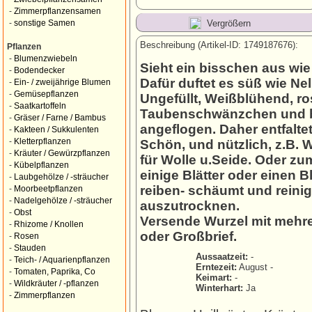
-
Zimmerpflanzensamen
Vergrößern
-
sonstige Samen
Beschreibung (Artikel-ID: 1749187676):
Pflanzen
-
Blumenzwiebeln
Sieht ein bisschen aus wie 
-
Bodendecker
Dafür duftet es süß wie N
-
Ein- / zweijährige Blumen
-
Gemüsepflanzen
Ungefüllt, Weißblühend, r
-
Saatkartoffeln
Taubenschwänzchen und b
-
Gräser / Farne / Bambus
angeflogen. Daher entfalte
-
Kakteen / Sukkulenten
-
Kletterpflanzen
Schön, und nützlich, z.B. 
-
Kräuter / Gewürzpflanzen
für Wolle u.Seide. Oder z
-
Kübelpflanzen
einige Blätter oder einen 
-
Laubgehölze / -sträucher
reiben- schäumt und reinig
-
Moorbeetpflanzen
-
Nadelgehölze / -sträucher
auszutrocknen.
-
Obst
Versende Wurzel mit mehre
-
Rhizome / Knollen
oder Großbrief.
-
Rosen
-
Stauden
Aussaatzeit:
-
-
Teich- / Aquarienpflanzen
Erntezeit:
August -
-
Tomaten, Paprika, Co
Keimart:
-
-
Wildkräuter / -pflanzen
Winterhart:
Ja
-
Zimmerpflanzen