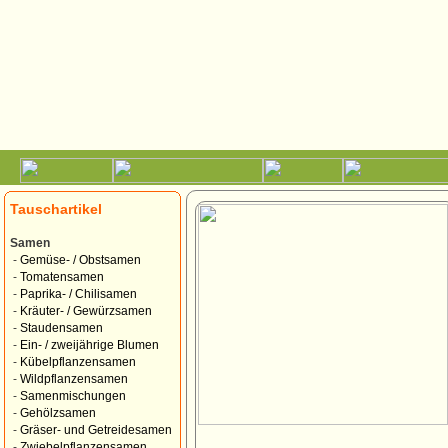
Tauschartikel
Samen
-
Gemüse- / Obstsamen
-
Tomatensamen
-
Paprika- / Chilisamen
-
Kräuter- / Gewürzsamen
-
Staudensamen
-
Ein- / zweijährige Blumen
-
Kübelpflanzensamen
-
Wildpflanzensamen
-
Samenmischungen
-
Gehölzsamen
-
Gräser- und Getreidesamen
-
Zwiebelpflanzensamen