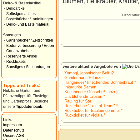
Blumen, Heilkräuter, Kräuter,
Deko- & Bastelartikel
-
Dekoartikel
-
Selbstgemachtes
Dieser Artik
-
Bastelbücher / -anleitungen
-
Deko- und Bastelmaterial
Sonstiges
-
Gartenbücher / Zeitschriften
-
Bodenverbesserung / Erden
-
Gartenzubehör
-
Reservierte Artikel
-
Rücktickets
weitere aktuelle Angebote von
-
Sonstiges / Suchanfragen
Yomogi, japanischer Beifu?
Gundermann Pflanze
Hängendes/ kriechendes Bohnenkraut *
Tipps und Tricks:
Inkagurke Samen
Nützliche Garten- und
Kriechender Günsel (Pflanze)
Pflanzentipps für Einsteiger
Lila blühende Erbsen *
Rauling für Ste
und Gartenprofis. Besuche
Reiserbohne "Trail of Tears" *
unsere
Tippdatenbank
.
Rückticket für fräulein-dommel *
Rückticket für violala *
Links
Impressum
Datenschutz
Unsere AGB