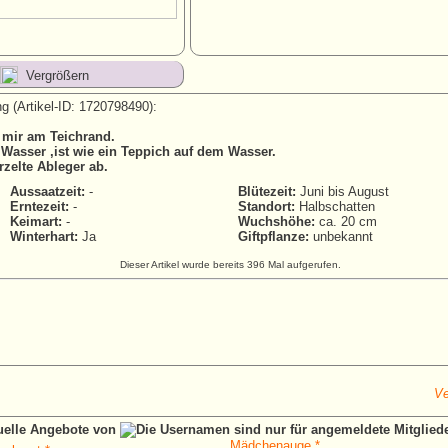
Vergrößern
g (Artikel-ID: 1720798490):
 mir am Teichrand.
 Wasser ,ist wie ein Teppich auf dem Wasser.
zelte Ableger ab.
Aussaatzeit:
-
Blütezeit:
Juni bis August
Erntezeit:
-
Standort:
Halbschatten
Keimart:
-
Wuchshöhe:
ca. 20 cm
Winterhart:
Ja
Giftpflanze:
unbekannt
Dieser Artikel wurde bereits 396 Mal aufgerufen.
Ve
tuelle Angebote von
Mädchenauge *