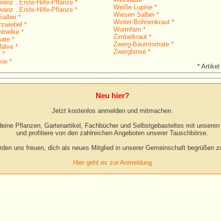
anz , Erste-Hilfe-Pflanze *
Weiße Lupine *
anz , Erste-Hilfe-Pflanze *
Wiesen Salbei *
albei *
Winter-Bohnenkraut *
rzwiebel *
Wurmfarn *
htnelke *
Zimbelkraut *
ate *
Zwerg-Baumtomate *
alve *
Zwergbinse *
 *
ie *
* Artikel
Neu hier?
Jetzt kostenlos anmelden und mitmachen.
eine Pflanzen, Gartenartikel, Fachbücher und Selbstgebasteltes mit unseren 
und profitiere von den zahlreichen Angeboten unserer Tauschbörse.
rden uns freuen, dich als neues Mitglied in unserer Gemeinschaft begrüßen zu
Hier geht es zur Anmeldung