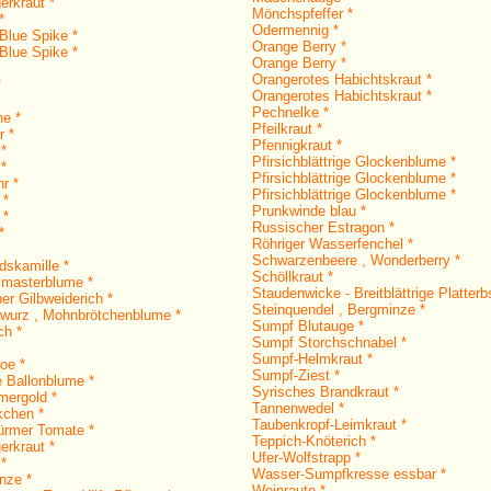
erkraut *
Mönchspfeffer *
*
Odermennig *
Blue Spike *
Orange Berry *
Blue Spike *
Orange Berry *
Orangerotes Habichtskraut *
*
Orangerotes Habichtskraut *
Pechnelke *
ne *
Pfeilkraut *
r *
Pfennigkraut *
 *
Pfirsichblättrige Glockenblume *
 *
Pfirsichblättrige Glockenblume *
r *
Pfirsichblättrige Glockenblume *
 *
Prunkwinde blau *
 *
Russischer Estragon *
*
Röhriger Wasserfenchel *
Schwarzenbeere , Wonderberry *
dskamille *
Schöllkraut *
imasterblume *
Staudenwicke - Breitblättrige Platterb
er Gilbweiderich *
Steinquendel , Bergminze *
wurz , Mohnbrötchenblume *
Sumpf Blutauge *
ch *
Sumpf Storchschnabel *
Sumpf-Helmkraut *
oe *
Sumpf-Ziest *
e Ballonblume *
Syrisches Brandkraut *
ergold *
Tannenwedel *
kchen *
Taubenkropf-Leimkraut *
ürmer Tomate *
Teppich-Knöterich *
erkraut *
Ufer-Wolfstrapp *
*
Wasser-Sumpfkresse essbar *
nze *
Weinraute *