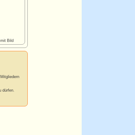
 mit Bild
Mitgliedern
 dürfen.