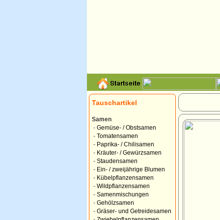
Tauschartikel
Samen
-
Gemüse- / Obstsamen
-
Tomatensamen
-
Paprika- / Chilisamen
-
Kräuter- / Gewürzsamen
-
Staudensamen
-
Ein- / zweijährige Blumen
-
Kübelpflanzensamen
-
Wildpflanzensamen
-
Samenmischungen
-
Gehölzsamen
-
Gräser- und Getreidesamen
-
Zwiebelpflanzensamen