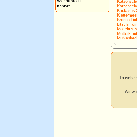
Widerrufsrecht
Katzenschw
Katzenschw
Kontakt
Kaukasus S
Klettermee
Kronen-Lic
Litschi Tom
Moschus-M
Mutterkraut
Mühlenbeck
Tausche d
Wir wü