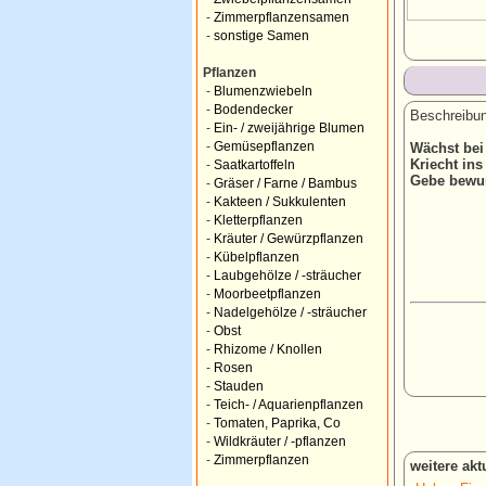
-
Zimmerpflanzensamen
-
sonstige Samen
Pflanzen
-
Blumenzwiebeln
-
Bodendecker
Beschreibun
-
Ein- / zweijährige Blumen
-
Gemüsepflanzen
Wächst bei
Kriecht ins
-
Saatkartoffeln
Gebe bewur
-
Gräser / Farne / Bambus
-
Kakteen / Sukkulenten
-
Kletterpflanzen
-
Kräuter / Gewürzpflanzen
-
Kübelpflanzen
-
Laubgehölze / -sträucher
-
Moorbeetpflanzen
-
Nadelgehölze / -sträucher
-
Obst
-
Rhizome / Knollen
-
Rosen
-
Stauden
-
Teich- / Aquarienpflanzen
-
Tomaten, Paprika, Co
-
Wildkräuter / -pflanzen
-
Zimmerpflanzen
weitere ak