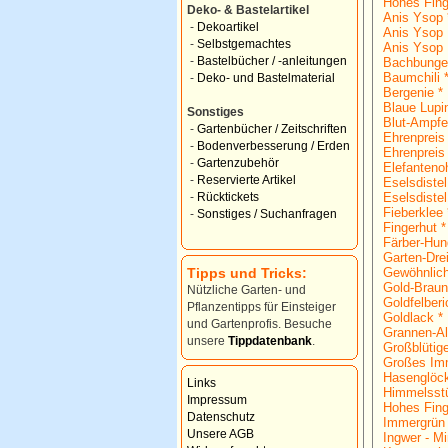
Hohes Fing
Deko- & Bastelartikel
Anis Ysop 
-
Dekoartikel
Anis Ysop 
-
Selbstgemachtes
Anis Ysop 
-
Bastelbücher / -anleitungen
Bachbunge
Baumchili 
-
Deko- und Bastelmaterial
Bergenie *
Blaue Lupi
Sonstiges
Blut-Ampfe
-
Gartenbücher / Zeitschriften
Ehrenpreis
-
Bodenverbesserung / Erden
Ehrenpreis
-
Gartenzubehör
Elefantenoh
-
Reservierte Artikel
Eselsdistel
Eselsdistel
-
Rücktickets
Fieberklee 
-
Sonstiges / Suchanfragen
Fingerhut *
Färber-Hun
Garten-Dre
Tipps und Tricks:
Gewöhnlich
Gold-Braun
Nützliche Garten- und
Goldfelberi
Pflanzentipps für Einsteiger
Goldlack *
und Gartenprofis. Besuche
Grannen-Al
unsere
Tippdatenbank
.
Großblütig
Großes Imm
Hasenglöc
Links
Himmelsst
Impressum
Hohes Fing
Datenschutz
Immergrün 
Unsere AGB
Ingwer - Mi