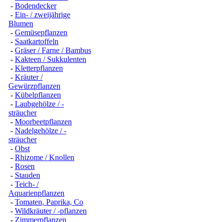
-
Bodendecker
-
Ein- / zweijährige
Blumen
-
Gemüsepflanzen
-
Saatkartoffeln
-
Gräser / Farne / Bambus
-
Kakteen / Sukkulenten
-
Kletterpflanzen
-
Kräuter /
Gewürzpflanzen
-
Kübelpflanzen
-
Laubgehölze / -
sträucher
-
Moorbeetpflanzen
-
Nadelgehölze / -
sträucher
-
Obst
-
Rhizome / Knollen
-
Rosen
-
Stauden
-
Teich- /
Aquarienpflanzen
-
Tomaten, Paprika, Co
-
Wildkräuter / -pflanzen
-
Zimmerpflanzen