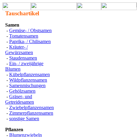
Tauschartikel
Samen
-
Gemüse- / Obstsamen
-
Tomatensamen
-
Paprika- / Chilisamen
-
Kräuter- /
Gewürzsamen
-
Staudensamen
-
Ein- / zweijährige
Blumen
-
Kübelpflanzensamen
-
Wildpflanzensamen
-
Samenmischungen
-
Gehölzsamen
-
Gräser- und
Getreidesamen
-
Zwiebelpflanzensamen
-
Zimmerpflanzensamen
-
sonstige Samen
Pflanzen
-
Blumenzwiebeln