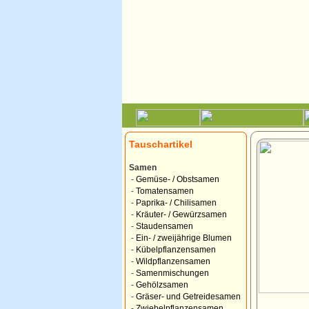
Tauschartikel
Samen
-
Gemüse- / Obstsamen
-
Tomatensamen
-
Paprika- / Chilisamen
-
Kräuter- / Gewürzsamen
-
Staudensamen
-
Ein- / zweijährige Blumen
-
Kübelpflanzensamen
-
Wildpflanzensamen
-
Samenmischungen
-
Gehölzsamen
-
Gräser- und Getreidesamen
-
Zwiebelpflanzensamen