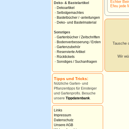
Echter Bein
Deko- & Bastelartikel
Efeu jede 
-
Dekoartikel
-
Selbstgemachtes
-
Bastelbücher / -anleitungen
-
Deko- und Bastelmaterial
Sonstiges
-
Gartenbücher / Zeitschriften
-
Bodenverbesserung / Erden
Tausche d
-
Gartenzubehör
-
Reservierte Artikel
Wir wü
-
Rücktickets
-
Sonstiges / Suchanfragen
Tipps und Tricks:
Nützliche Garten- und
Pflanzentipps für Einsteiger
und Gartenprofis. Besuche
unsere
Tippdatenbank
.
Links
Impressum
Datenschutz
Unsere AGB