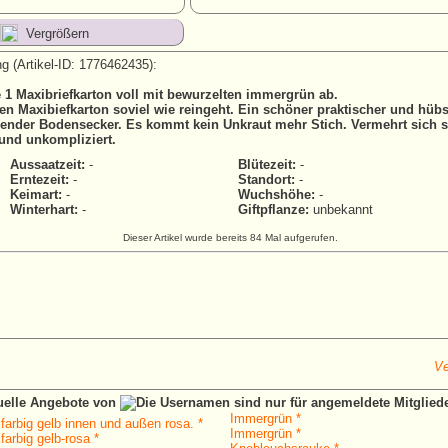
Vergrößern
g (Artikel-ID: 1776462435):
 1 Maxibriefkarton voll mit bewurzelten immergrün ab.
en Maxibiefkarton soviel wie reingeht. Ein schöner praktischer und hüb
ühender Bodensecker. Es kommt kein Unkraut mehr Stich. Vermehrt sich s
 und unkompliziert.
Aussaatzeit:
-
Blütezeit:
-
Erntezeit:
-
Standort:
-
Keimart:
-
Wuchshöhe:
-
Winterhart:
-
Giftpflanze:
unbekannt
Dieser Artikel wurde bereits 84 Mal aufgerufen.
Ve
tuelle Angebote von
Immergrün *
farbig gelb innen und außen rosa. *
Immergrün *
farbig gelb-rosa *