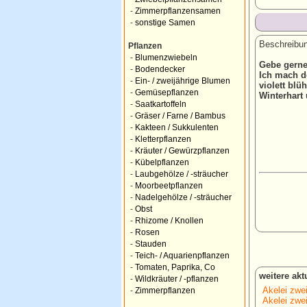
-
Zimmerpflanzensamen
-
sonstige Samen
Beschreibun
Pflanzen
-
Blumenzwiebeln
Gebe gerne
-
Bodendecker
Ich mach d
-
Ein- / zweijährige Blumen
violett bl
-
Gemüsepflanzen
Winterhart
-
Saatkartoffeln
-
Gräser / Farne / Bambus
-
Kakteen / Sukkulenten
-
Kletterpflanzen
-
Kräuter / Gewürzpflanzen
-
Kübelpflanzen
-
Laubgehölze / -sträucher
-
Moorbeetpflanzen
-
Nadelgehölze / -sträucher
-
Obst
-
Rhizome / Knollen
-
Rosen
-
Stauden
-
Teich- / Aquarienpflanzen
-
Tomaten, Paprika, Co
weitere ak
-
Wildkräuter / -pflanzen
Akelei zwei
-
Zimmerpflanzen
Akelei zwei