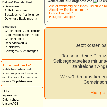
weitere aktuelle Angebote von
Deko- & Bastelartikel
Akelei zweifarbig gelb innen und außen ro
-
Dekoartikel
Akelei zweifarbig gelb-rosa *
-
Selbstgemachtes
Echter Beinwell *
-
Bastelbücher / -anleitungen
Efeu jede Menge *
-
Deko- und Bastelmaterial
Sonstiges
-
Gartenbücher / Zeitschriften
-
Bodenverbesserung / Erden
-
Gartenzubehör
-
Reservierte Artikel
Jetzt kostenlo
-
Rücktickets
-
Sonstiges / Suchanfragen
Tausche deine Pflanz
Selbstgebasteltes mit unse
Tipps und Tricks:
zahlreichen Ang
Nützliche Garten- und
Pflanzentipps für Einsteiger
Wir würden uns freuen,
und Gartenprofis. Besuche
Gemeinscha
unsere
Tippdatenbank
.
Links
Hier ge
Impressum
Datenschutz
Unsere AGB