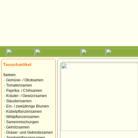
Tauschartikel
Samen
-
Gemüse- / Obstsamen
-
Tomatensamen
-
Paprika- / Chilisamen
-
Kräuter- / Gewürzsamen
-
Staudensamen
-
Ein- / zweijährige Blumen
-
Kübelpflanzensamen
-
Wildpflanzensamen
-
Samenmischungen
-
Gehölzsamen
-
Gräser- und Getreidesamen
-
Zwiebelpflanzensamen