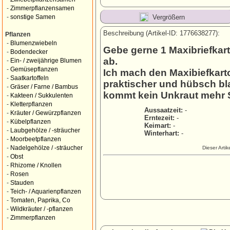
-
Zimmerpflanzensamen
Vergrößern
-
sonstige Samen
Beschreibung (Artikel-ID: 1776638277):
Pflanzen
-
Blumenzwiebeln
Gebe gerne 1 Maxibriefkar
-
Bodendecker
ab.
-
Ein- / zweijährige Blumen
-
Gemüsepflanzen
Ich mach den Maxibiefkarto
-
Saatkartoffeln
praktischer und hübsch bl
-
Gräser / Farne / Bambus
kommt kein Unkraut mehr St
-
Kakteen / Sukkulenten
-
Kletterpflanzen
Aussaatzeit:
-
-
Kräuter / Gewürzpflanzen
Erntezeit:
-
-
Kübelpflanzen
Keimart:
-
-
Laubgehölze / -sträucher
Winterhart:
-
-
Moorbeetpflanzen
-
Nadelgehölze / -sträucher
Dieser Arti
-
Obst
-
Rhizome / Knollen
-
Rosen
-
Stauden
-
Teich- / Aquarienpflanzen
-
Tomaten, Paprika, Co
-
Wildkräuter / -pflanzen
-
Zimmerpflanzen