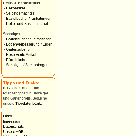
Deko- & Bastelartikel
-
Dekoartikel
-
Selbstgemachtes
-
Bastelbücher / -anleitungen
-
Deko- und Bastelmaterial
Sonstiges
-
Gartenbücher / Zeitschriften
-
Bodenverbesserung / Erden
-
Gartenzubehör
-
Reservierte Artikel
-
Rücktickets
-
Sonstiges / Suchanfragen
Tipps und Tricks:
Nützliche Garten- und
Pflanzentipps für Einsteiger
und Gartenprofis. Besuche
unsere
Tippdatenbank
.
Links
Impressum
Datenschutz
Unsere AGB