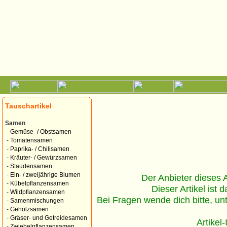
Tauschartikel
Samen
-
Gemüse- / Obstsamen
-
Tomatensamen
-
Paprika- / Chilisamen
-
Kräuter- / Gewürzsamen
-
Staudensamen
-
Ein- / zweijährige Blumen
Der Anbieter dieses Ar
-
Kübelpflanzensamen
Dieser Artikel ist d
-
Wildpflanzensamen
Bei Fragen wende dich bitte, un
-
Samenmischungen
-
Gehölzsamen
-
Gräser- und Getreidesamen
Artikel
-
Zwiebelpflanzensamen