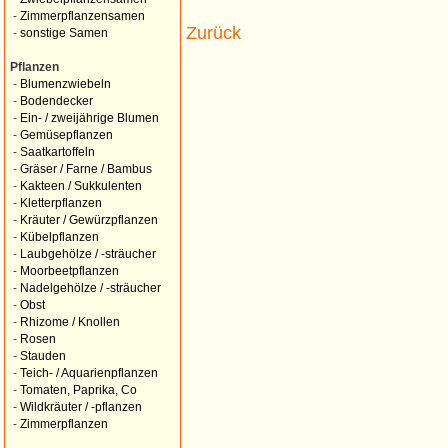
-
Zimmerpflanzensamen
Zurück
-
sonstige Samen
Pflanzen
-
Blumenzwiebeln
-
Bodendecker
-
Ein- / zweijährige Blumen
-
Gemüsepflanzen
-
Saatkartoffeln
-
Gräser / Farne / Bambus
-
Kakteen / Sukkulenten
-
Kletterpflanzen
-
Kräuter / Gewürzpflanzen
-
Kübelpflanzen
-
Laubgehölze / -sträucher
-
Moorbeetpflanzen
-
Nadelgehölze / -sträucher
-
Obst
-
Rhizome / Knollen
-
Rosen
-
Stauden
-
Teich- / Aquarienpflanzen
-
Tomaten, Paprika, Co
-
Wildkräuter / -pflanzen
-
Zimmerpflanzen