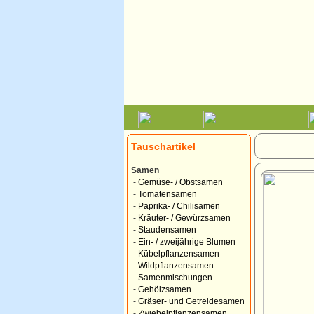
Tauschartikel
Samen
-
Gemüse- / Obstsamen
-
Tomatensamen
-
Paprika- / Chilisamen
-
Kräuter- / Gewürzsamen
-
Staudensamen
-
Ein- / zweijährige Blumen
-
Kübelpflanzensamen
-
Wildpflanzensamen
-
Samenmischungen
-
Gehölzsamen
-
Gräser- und Getreidesamen
-
Zwiebelpflanzensamen