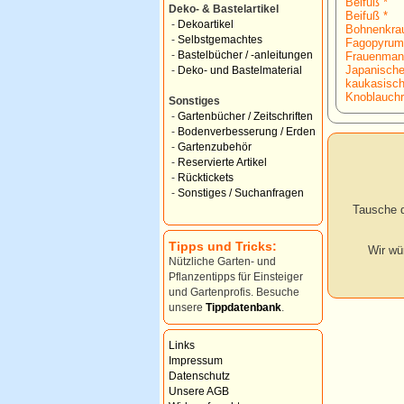
Beifuß *
Deko- & Bastelartikel
Beifuß *
-
Dekoartikel
Bohnenkrau
-
Selbstgemachtes
Fagopyrum
-
Bastelbücher / -anleitungen
Frauenmant
Japanische
-
Deko- und Bastelmaterial
kaukasisch
Knoblauchr
Sonstiges
-
Gartenbücher / Zeitschriften
-
Bodenverbesserung / Erden
-
Gartenzubehör
-
Reservierte Artikel
-
Rücktickets
-
Sonstiges / Suchanfragen
Tausche d
Tipps und Tricks:
Wir wü
Nützliche Garten- und
Pflanzentipps für Einsteiger
und Gartenprofis. Besuche
unsere
Tippdatenbank
.
Links
Impressum
Datenschutz
Unsere AGB