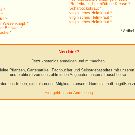
Pfefferkraut, breitblättrige Kresse *
Scharbockskraut *
t *
virginisches Helmkraut *
 *
virginisches Helmkraut *
el *
virginisches Helmkraut *
r Wiesenknopf *
er Beinwell *
* Artikel
auke *
Neu hier?
Jetzt kostenlos anmelden und mitmachen.
eine Pflanzen, Gartenartikel, Fachbücher und Selbstgebasteltes mit unseren 
und profitiere von den zahlreichen Angeboten unserer Tauschbörse.
rden uns freuen, dich als neues Mitglied in unserer Gemeinschaft begrüßen zu
Hier geht es zur Anmeldung