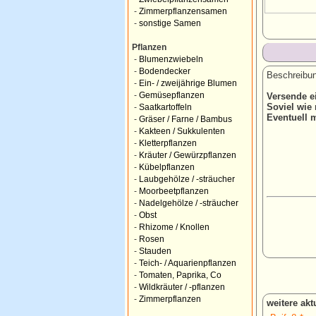
-
Zimmerpflanzensamen
-
sonstige Samen
Pflanzen
-
Blumenzwiebeln
-
Bodendecker
Beschreibun
-
Ein- / zweijährige Blumen
-
Gemüsepflanzen
Versende e
Soviel wie 
-
Saatkartoffeln
Eventuell m
-
Gräser / Farne / Bambus
-
Kakteen / Sukkulenten
-
Kletterpflanzen
-
Kräuter / Gewürzpflanzen
-
Kübelpflanzen
-
Laubgehölze / -sträucher
-
Moorbeetpflanzen
-
Nadelgehölze / -sträucher
-
Obst
-
Rhizome / Knollen
-
Rosen
-
Stauden
-
Teich- / Aquarienpflanzen
-
Tomaten, Paprika, Co
-
Wildkräuter / -pflanzen
-
Zimmerpflanzen
weitere ak