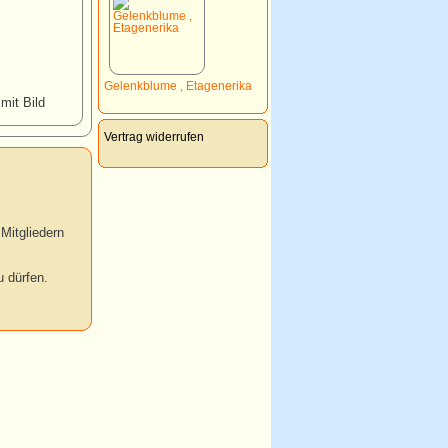
Gelenkblume , Etagenerika
 mit Bild
Vertrag widerrufen
Mitgliedern
 dürfen.