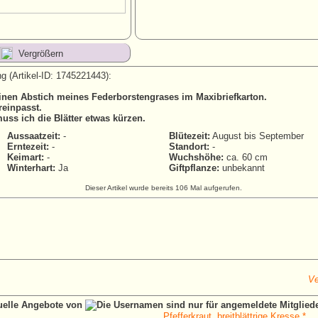
Vergrößern
g (Artikel-ID: 1745221443):
inen Abstich meines Federborstengrases im Maxibriefkarton.
reinpasst.
uss ich die Blätter etwas kürzen.
Aussaatzeit:
-
Blütezeit:
August bis September
Erntezeit:
-
Standort:
-
Keimart:
-
Wuchshöhe:
ca. 60 cm
Winterhart:
Ja
Giftpflanze:
unbekannt
Dieser Artikel wurde bereits 106 Mal aufgerufen.
Ve
tuelle Angebote von
Pfefferkraut, breitblättrige Kresse *