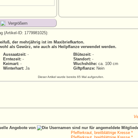
Vergrößern
g (Artikel-ID: 1779981025):
ifuß, der mehrjährig ist im Maxibriefkarton.
wohl als Gewürz, wie auch als Heilpflanze verwendet werden.
Aussaatzeit:
-
Blütezeit:
-
Erntezeit:
-
Standort:
-
Keimart:
-
Wuchshöhe:
ca. 100 cm
Winterhart:
Ja
Giftpflanze:
Nein
Dieser Artikel wurde bereits 65 Mal aufgerufen.
Ve
tuelle Angebote von
Pfefferkraut, breitblättrige Kresse *
Pfefferkraut, breitblättrige Kresse *