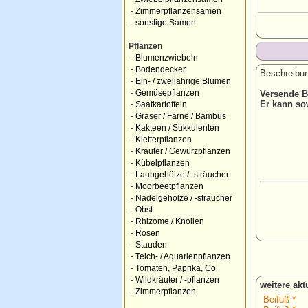
-
Zimmerpflanzensamen
-
sonstige Samen
Pflanzen
-
Blumenzwiebeln
-
Bodendecker
Beschreibun
-
Ein- / zweijährige Blumen
-
Gemüsepflanzen
Versende Be
Er kann so
-
Saatkartoffeln
-
Gräser / Farne / Bambus
-
Kakteen / Sukkulenten
-
Kletterpflanzen
-
Kräuter / Gewürzpflanzen
-
Kübelpflanzen
-
Laubgehölze / -sträucher
-
Moorbeetpflanzen
-
Nadelgehölze / -sträucher
-
Obst
-
Rhizome / Knollen
-
Rosen
-
Stauden
-
Teich- / Aquarienpflanzen
-
Tomaten, Paprika, Co
-
Wildkräuter / -pflanzen
weitere ak
-
Zimmerpflanzen
Beifuß *