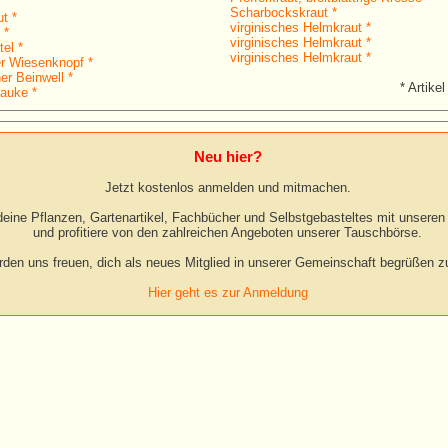
Scharbockskraut *
t *
virginisches Helmkraut *
 *
virginisches Helmkraut *
el *
virginisches Helmkraut *
r Wiesenknopf *
er Beinwell *
* Artikel
auke *
Neu hier?
Jetzt kostenlos anmelden und mitmachen.
eine Pflanzen, Gartenartikel, Fachbücher und Selbstgebasteltes mit unseren 
und profitiere von den zahlreichen Angeboten unserer Tauschbörse.
rden uns freuen, dich als neues Mitglied in unserer Gemeinschaft begrüßen zu
Hier geht es zur Anmeldung