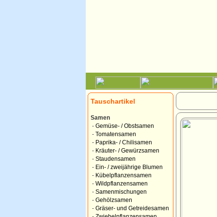
Tauschartikel
Samen
-
Gemüse- / Obstsamen
-
Tomatensamen
-
Paprika- / Chilisamen
-
Kräuter- / Gewürzsamen
-
Staudensamen
-
Ein- / zweijährige Blumen
-
Kübelpflanzensamen
-
Wildpflanzensamen
-
Samenmischungen
-
Gehölzsamen
-
Gräser- und Getreidesamen
-
Zwiebelpflanzensamen