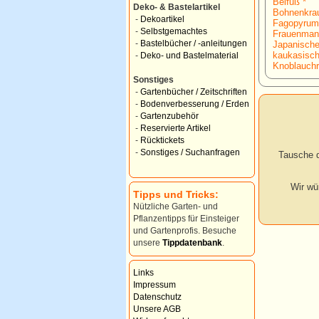
Beifuß *
Deko- & Bastelartikel
Bohnenkrau
-
Dekoartikel
Fagopyrum
-
Selbstgemachtes
Frauenmant
-
Bastelbücher / -anleitungen
Japanische
kaukasisch
-
Deko- und Bastelmaterial
Knoblauchr
Sonstiges
-
Gartenbücher / Zeitschriften
-
Bodenverbesserung / Erden
-
Gartenzubehör
-
Reservierte Artikel
-
Rücktickets
-
Sonstiges / Suchanfragen
Tausche d
Wir wü
Tipps und Tricks:
Nützliche Garten- und
Pflanzentipps für Einsteiger
und Gartenprofis. Besuche
unsere
Tippdatenbank
.
Links
Impressum
Datenschutz
Unsere AGB