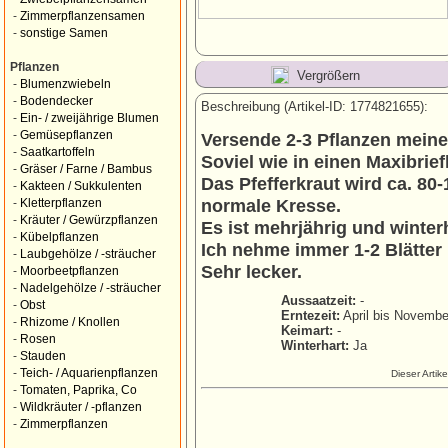
-
Zimmerpflanzensamen
-
sonstige Samen
Pflanzen
Vergrößern
-
Blumenzwiebeln
-
Bodendecker
Beschreibung (Artikel-ID: 1774821655):
-
Ein- / zweijährige Blumen
-
Gemüsepflanzen
Versende 2-3 Pflanzen meines
-
Saatkartoffeln
Soviel wie in einen Maxibrie
-
Gräser / Farne / Bambus
Das Pfefferkraut wird ca. 80
-
Kakteen / Sukkulenten
normale Kresse.
-
Kletterpflanzen
-
Kräuter / Gewürzpflanzen
Es ist mehrjährig und winterh
-
Kübelpflanzen
Ich nehme immer 1-2 Blätter 
-
Laubgehölze / -sträucher
Sehr lecker.
-
Moorbeetpflanzen
-
Nadelgehölze / -sträucher
Aussaatzeit:
-
-
Obst
Erntezeit:
April bis Novembe
-
Rhizome / Knollen
Keimart:
-
-
Rosen
Winterhart:
Ja
-
Stauden
-
Teich- / Aquarienpflanzen
Dieser Artik
-
Tomaten, Paprika, Co
-
Wildkräuter / -pflanzen
-
Zimmerpflanzen