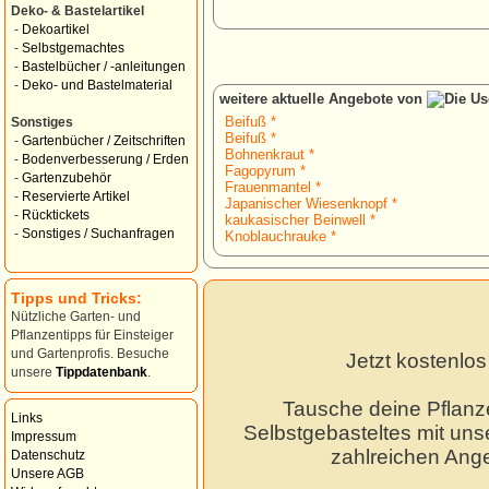
Deko- & Bastelartikel
-
Dekoartikel
-
Selbstgemachtes
-
Bastelbücher / -anleitungen
-
Deko- und Bastelmaterial
weitere aktuelle Angebote von
Beifuß *
Sonstiges
Beifuß *
-
Gartenbücher / Zeitschriften
Bohnenkraut *
-
Bodenverbesserung / Erden
Fagopyrum *
-
Gartenzubehör
Frauenmantel *
-
Reservierte Artikel
Japanischer Wiesenknopf *
-
Rücktickets
kaukasischer Beinwell *
-
Sonstiges / Suchanfragen
Knoblauchrauke *
Tipps und Tricks:
Nützliche Garten- und
Pflanzentipps für Einsteiger
und Gartenprofis. Besuche
Jetzt kostenlo
unsere
Tippdatenbank
.
Tausche deine Pflanz
Links
Selbstgebasteltes mit unse
Impressum
zahlreichen Ang
Datenschutz
Unsere AGB