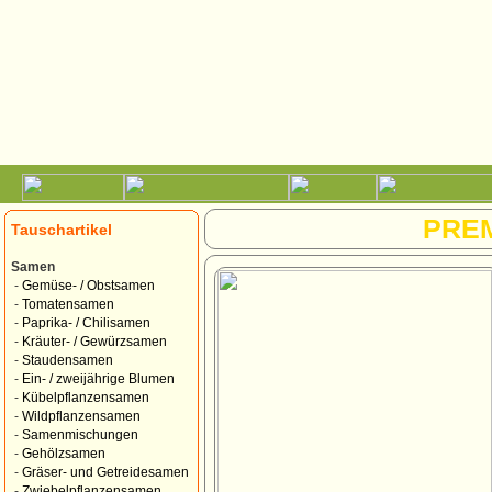
PRE
Tauschartikel
Samen
-
Gemüse- / Obstsamen
-
Tomatensamen
-
Paprika- / Chilisamen
-
Kräuter- / Gewürzsamen
-
Staudensamen
-
Ein- / zweijährige Blumen
-
Kübelpflanzensamen
-
Wildpflanzensamen
-
Samenmischungen
-
Gehölzsamen
-
Gräser- und Getreidesamen
-
Zwiebelpflanzensamen