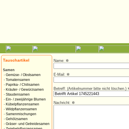
Tauschartikel
Name:
✲
Samen
E-Mail:
✲
-
Gemüse- / Obstsamen
-
Tomatensamen
-
Paprika- / Chilisamen
Betreff: (Artikelnummer bitte nicht löschen.)
-
Kräuter- / Gewürzsamen
-
Staudensamen
-
Ein- / zweijährige Blumen
Nachricht:
✲
-
Kübelpflanzensamen
-
Wildpflanzensamen
-
Samenmischungen
-
Gehölzsamen
-
Gräser- und Getreidesamen
-
Zwiebelpflanzensamen