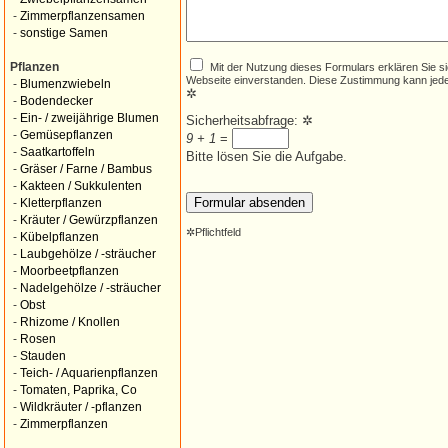
-
Zimmerpflanzensamen
-
sonstige Samen
Mit der Nutzung dieses Formulars erklären Sie s
Pflanzen
Webseite einverstanden. Diese Zustimmung kann jede
-
Blumenzwiebeln
✲
-
Bodendecker
-
Ein- / zweijährige Blumen
Sicherheitsabfrage:
✲
-
Gemüsepflanzen
9 + 1
=
-
Saatkartoffeln
Bitte lösen Sie die Aufgabe.
-
Gräser / Farne / Bambus
-
Kakteen / Sukkulenten
-
Kletterpflanzen
-
Kräuter / Gewürzpflanzen
✲
Pflichtfeld
-
Kübelpflanzen
-
Laubgehölze / -sträucher
-
Moorbeetpflanzen
-
Nadelgehölze / -sträucher
-
Obst
-
Rhizome / Knollen
-
Rosen
-
Stauden
-
Teich- / Aquarienpflanzen
-
Tomaten, Paprika, Co
-
Wildkräuter / -pflanzen
-
Zimmerpflanzen