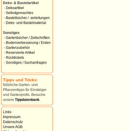
Deko- & Bastelartikel
-
Dekoartikel
-
Selbstgemachtes
-
Bastelbücher / -anleitungen
-
Deko- und Bastelmaterial
Sonstiges
-
Gartenbücher / Zeitschriften
-
Bodenverbesserung / Erden
-
Gartenzubehör
-
Reservierte Artikel
-
Rücktickets
-
Sonstiges / Suchanfragen
Tipps und Tricks:
Nützliche Garten- und
Pflanzentipps für Einsteiger
und Gartenprofis. Besuche
unsere
Tippdatenbank
.
Links
Impressum
Datenschutz
Unsere AGB