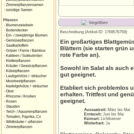
-
Zimmerpflanzensamen
-
sonstige Samen
Pflanzen
Vergrößern
-
Blumenzwiebeln
-
Bodendecker
Beschreibung (Artikel-ID: 1769576759):
-
Ein- / zweijährige Blumen
-
Gemüsepflanzen
Ein großartiges Blattgemüs
-
Saatkartoffeln
Blättern (sie starten grün
-
Gräser / Farne / Bambus
rote Farbe an).
-
Kakteen / Sukkulenten
-
Kletterpflanzen
-
Kräuter / Gewürzpflanzen
Sowohl im Salat als auch e
-
Kübelpflanzen
gut geeignet.
-
Laubgehölze / -sträucher
-
Moorbeetpflanzen
-
Nadelgehölze / -sträucher
Etabliert sich problemlos 
-
Obst
erhalten. Trittfest und g
-
Rhizome / Knollen
geeignet.
-
Rosen
-
Stauden
Aussaatzeit:
März bis Mai
-
Teich- / Aquarienpflanzen
Erntezeit:
Juni bis Mai
-
Tomaten, Paprika, Co
Keimart:
Lichtkeimer
-
Wildkräuter / -pflanzen
Winterhart:
Ja
-
Zimmerpflanzen