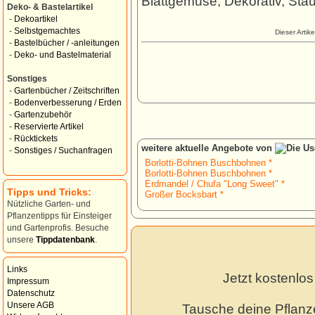
Blattgemüse, Dekorativ, Sta
Deko- & Bastelartikel
-
Dekoartikel
-
Selbstgemachtes
Dieser Artik
-
Bastelbücher / -anleitungen
-
Deko- und Bastelmaterial
Sonstiges
-
Gartenbücher / Zeitschriften
-
Bodenverbesserung / Erden
-
Gartenzubehör
-
Reservierte Artikel
-
Rücktickets
weitere aktuelle Angebote von
-
Sonstiges / Suchanfragen
Borlotti-Bohnen Buschbohnen *
Borlotti-Bohnen Buschbohnen *
Erdmandel / Chufa "Long Sweet" *
Tipps und Tricks:
Großer Bocksbart *
Nützliche Garten- und
Pflanzentipps für Einsteiger
und Gartenprofis. Besuche
unsere
Tippdatenbank
.
Links
Jetzt kostenlo
Impressum
Datenschutz
Unsere AGB
Tausche deine Pflanz