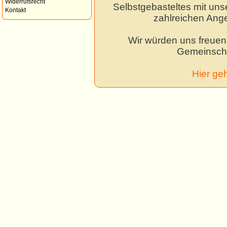
Widerrufsrecht
Selbstgebasteltes mit unse
Kontakt
zahlreichen Ang
Wir würden uns freuen,
Gemeinscha
Hier ge