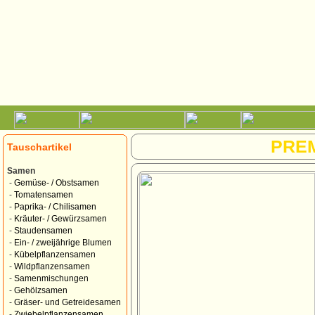
PRE
Tauschartikel
Samen
-
Gemüse- / Obstsamen
-
Tomatensamen
-
Paprika- / Chilisamen
-
Kräuter- / Gewürzsamen
-
Staudensamen
-
Ein- / zweijährige Blumen
-
Kübelpflanzensamen
-
Wildpflanzensamen
-
Samenmischungen
-
Gehölzsamen
-
Gräser- und Getreidesamen
-
Zwiebelpflanzensamen