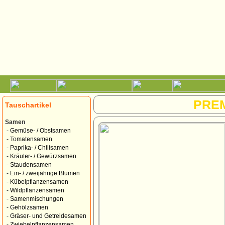
PRE
Tauschartikel
Samen
-
Gemüse- / Obstsamen
-
Tomatensamen
-
Paprika- / Chilisamen
-
Kräuter- / Gewürzsamen
-
Staudensamen
-
Ein- / zweijährige Blumen
-
Kübelpflanzensamen
-
Wildpflanzensamen
-
Samenmischungen
-
Gehölzsamen
-
Gräser- und Getreidesamen
-
Zwiebelpflanzensamen