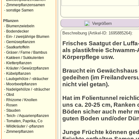
-
Zimmerpflanzensamen
-
sonstige Samen
Pflanzen
Vergrößern
-
Blumenzwiebeln
-
Bodendecker
Beschreibung (Artikel-ID: 1695885264):
-
Ein- / zweijährige Blumen
-
Gemüsepflanzen
Frisches Saatgut der Luffa
-
Saatkartoffeln
als plastikfreie Schwamm-A
-
Gräser / Farne / Bambus
Körperpflege usw.
-
Kakteen / Sukkulenten
-
Kletterpflanzen
-
Kräuter / Gewürzpflanzen
Braucht ein Gewächshaus 
-
Kübelpflanzen
gedeihen (im Freilandvers
-
Laubgehölze / -sträucher
nicht viel getan).
-
Moorbeetpflanzen
-
Nadelgehölze / -sträucher
-
Obst
Hat im Folientunnel reichl
-
Rhizome / Knollen
uns ca. 20-25 cm, Ranken c
-
Rosen
Böden sicher auch mehr mög
-
Stauden
-
Teich- / Aquarienpflanzen
guten Boden und/oder Dün
-
Tomaten, Paprika, Co
-
Wildkräuter / -pflanzen
Junge Früchte können gedü
-
Zimmerpflanzen
Früchte enthalten Samen 