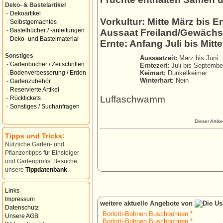
Deko- & Bastelartikel
-
Dekoartikel
Vorkultur: Mitte März bis E
-
Selbstgemachtes
-
Bastelbücher / -anleitungen
Aussaat Freiland/Gewächsha
-
Deko- und Bastelmaterial
Ernte: Anfang Juli bis Mit
Sonstiges
Aussaatzeit:
März bis Juni
-
Gartenbücher / Zeitschriften
Erntezeit:
Juli bis Septembe
Keimart:
Dunkelkeimer
-
Bodenverbesserung / Erden
Winterhart:
Nein
-
Gartenzubehör
-
Reservierte Artikel
Luffaschwamm
-
Rücktickets
-
Sonstiges / Suchanfragen
Dieser Artik
Tipps und Tricks:
Nützliche Garten- und
Pflanzentipps für Einsteiger
und Gartenprofis. Besuche
unsere
Tippdatenbank
.
Links
Impressum
weitere aktuelle Angebote von
Datenschutz
Borlotti-Bohnen Buschbohnen *
Unsere AGB
Borlotti-Bohnen Buschbohnen *