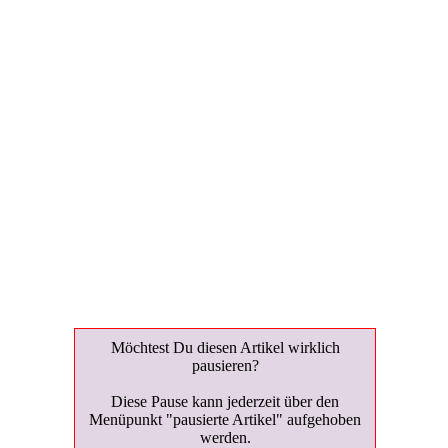
Möchtest Du diesen Artikel wirklich
Möchtest Du die Pause wirklich aufheben?
Möchtest Du diesen Artikel wirklich
anfordern?
pausieren?
Nach Aufhebung der Pause, kann der
Diese Pause kann jederzeit über den
Artikel wieder angefordert werden.
Menüpunkt "pausierte Artikel" aufgehoben
Einstelldatum auf heutiges Datum ändern:
werden.