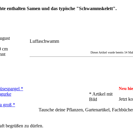
chte enthalten Samen und das typische "Schwammskelett".
ugust
Luffaschwamm
0 cm
Dieser Artikel wurde bereits 54 Mal
nnt
üsespargel *
Neu hi
gurke
* Artikel mit
Jetzt k
Bild
a groß *
Tausche deine Pflanzen, Gartenartikel, Fachbücher
aft begrüßen zu dürfen.