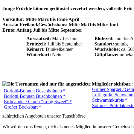
Junge Früchte können gedünstet verzehrt werden, vollreife Frü
Vorkultur: Mitte März bis Ende April
Aussaat Freiland/Gewächshaus: Mitte Mai bis Mitte Juni
Ernte: Anfang Juli bis Mitte September
Aussaatzeit:
März bis Juni
Blütezeit:
Juni bis A
Erntezeit:
Juli bis September
Standort:
sonnig
Keimart:
Dunkelkeimer
Wuchshöhe:
ca. 50
Winterhart:
Nein
Giftpflanze:
unbeka
:
Grüner Spargel / Gem
Borlotti-Bohnen Buschbohnen *
Luffagurke Schwamm
Borlotti-Bohnen Buschbohnen *
Schwammkürbis *
Erdmandel / Chufa "Long Sweet" *
Sommer-Portulak extr
Großer Bocksbart *
zahlreichen Angeboten unserer Tauschbörse.
Wir würden uns freuen, dich als neues Mitglied in unserer Gemeinsch