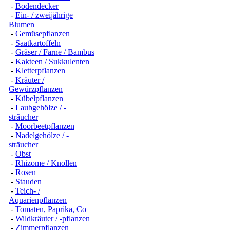
-
Bodendecker
-
Ein- / zweijährige
Blumen
-
Gemüsepflanzen
-
Saatkartoffeln
-
Gräser / Farne / Bambus
-
Kakteen / Sukkulenten
-
Kletterpflanzen
-
Kräuter /
Gewürzpflanzen
-
Kübelpflanzen
-
Laubgehölze / -
sträucher
-
Moorbeetpflanzen
-
Nadelgehölze / -
sträucher
-
Obst
-
Rhizome / Knollen
-
Rosen
-
Stauden
-
Teich- /
Aquarienpflanzen
-
Tomaten, Paprika, Co
-
Wildkräuter / -pflanzen
-
Zimmerpflanzen