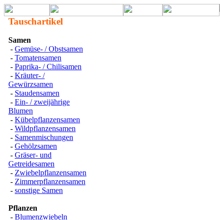
Tauschartikel
Samen
-
Gemüse- / Obstsamen
-
Tomatensamen
-
Paprika- / Chilisamen
-
Kräuter- /
Gewürzsamen
-
Staudensamen
-
Ein- / zweijährige
Blumen
-
Kübelpflanzensamen
-
Wildpflanzensamen
-
Samenmischungen
-
Gehölzsamen
-
Gräser- und
Getreidesamen
-
Zwiebelpflanzensamen
-
Zimmerpflanzensamen
-
sonstige Samen
Pflanzen
-
Blumenzwiebeln