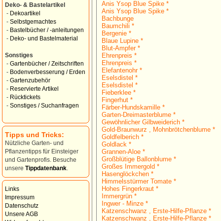
Anis Ysop Blue Spike *
Deko- & Bastelartikel
Anis Ysop Blue Spike *
-
Dekoartikel
Bachbunge
-
Selbstgemachtes
Baumchili *
-
Bastelbücher / -anleitungen
Bergenie *
-
Deko- und Bastelmaterial
Blaue Lupine *
Blut-Ampfer *
Ehrenpreis *
Sonstiges
Ehrenpreis *
-
Gartenbücher / Zeitschriften
Elefantenohr *
-
Bodenverbesserung / Erden
Eselsdistel *
-
Gartenzubehör
Eselsdistel *
-
Reservierte Artikel
Fieberklee *
-
Rücktickets
Fingerhut *
-
Sonstiges / Suchanfragen
Färber-Hundskamille *
Garten-Dreimasterblume *
Gewöhnlicher Gilbweiderich *
Gold-Braunwurz , Mohnbrötchenblume *
Tipps und Tricks:
Goldfelberich *
Nützliche Garten- und
Goldlack *
Grannen-Aloe *
Pflanzentipps für Einsteiger
Großblütige Ballonblume *
und Gartenprofis. Besuche
Großes Immergold *
unsere
Tippdatenbank
.
Hasenglöckchen *
Himmelsstürmer Tomate *
Hohes Fingerkraut *
Links
Immergrün *
Impressum
Ingwer - Minze *
Datenschutz
Katzenschwanz , Erste-Hilfe-Pflanze *
Unsere AGB
Katzenschwanz , Erste-Hilfe-Pflanze *