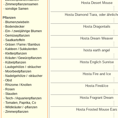
Hosta Desert Mouse
-
Zimmerpflanzensamen
-
sonstige Samen
Hosta Diamond Tiara, oder ähnlich
Pflanzen
-
Blumenzwiebeln
Hosta Dragontails
-
Bodendecker
-
Ein- / zweijährige Blumen
-
Gemüsepflanzen
Hosta Dream Weaver
-
Saatkartoffeln
-
Gräser / Farne / Bambus
-
Kakteen / Sukkulenten
hosta earth angel
-
Kletterpflanzen
-
Kräuter / Gewürzpflanzen
Hosta Englich Sunrise
-
Kübelpflanzen
-
Laubgehölze / -sträucher
-
Moorbeetpflanzen
Hosta Fire and Ice
-
Nadelgehölze / -sträucher
-
Obst
-
Rhizome / Knollen
Hosta Fire&Ice
-
Rosen
-
Stauden
Hosta Fragrant Dream
-
Teich- / Aquarienpflanzen
-
Tomaten, Paprika, Co
-
Wildkräuter / -pflanzen
Hosta Frosted Mouse Ears
-
Zimmerpflanzen