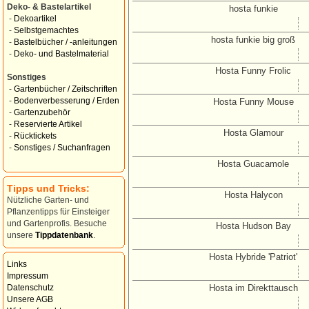
Deko- & Bastelartikel
hosta funkie
-
Dekoartikel
-
Selbstgemachtes
hosta funkie big groß
-
Bastelbücher / -anleitungen
-
Deko- und Bastelmaterial
Hosta Funny Frolic
Sonstiges
-
Gartenbücher / Zeitschriften
-
Bodenverbesserung / Erden
Hosta Funny Mouse
-
Gartenzubehör
-
Reservierte Artikel
Hosta Glamour
-
Rücktickets
-
Sonstiges / Suchanfragen
Hosta Guacamole
Tipps und Tricks:
Hosta Halycon
Nützliche Garten- und
Pflanzentipps für Einsteiger
und Gartenprofis. Besuche
Hosta Hudson Bay
unsere
Tippdatenbank
.
Hosta Hybride 'Patriot'
Links
Impressum
Hosta im Direkttausch
Datenschutz
Unsere AGB