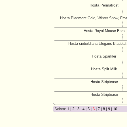
Hosta Permafrost
Hosta Piedmont Gold, Winter Snow, Froz
Hosta Royal Mouse Ears
Hosta sieboldiana Elegans Blaublat
Hosta Sparkler
Hosta Split Milk
Hosta Striptease
Hosta Striptease
Seiten:
1
|
2
|
3
|
4
|
5
|
6
|
7
|
8
|
9
|
10