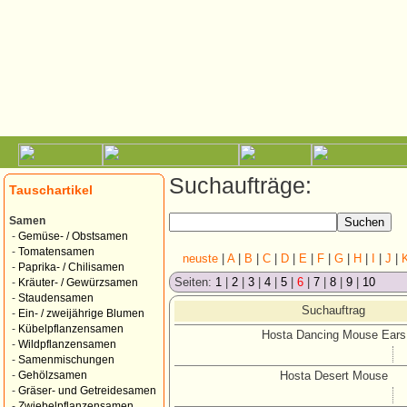
Suchaufträge:
Tauschartikel
Samen
-
Gemüse- / Obstsamen
-
Tomatensamen
neuste
|
A
|
B
|
C
|
D
|
E
|
F
|
G
|
H
|
I
|
J
|
-
Paprika- / Chilisamen
Seiten:
1
|
2
|
3
|
4
|
5
|
6
|
7
|
8
|
9
|
10
-
Kräuter- / Gewürzsamen
-
Staudensamen
Suchauftrag
-
Ein- / zweijährige Blumen
-
Kübelpflanzensamen
Hosta Dancing Mouse Ears
-
Wildpflanzensamen
-
Samenmischungen
Hosta Desert Mouse
-
Gehölzsamen
-
Gräser- und Getreidesamen
-
Zwiebelpflanzensamen