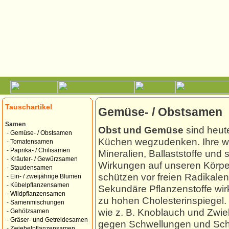
Tauschartikel
Gemüse- / Obstsamen
Samen
Obst und Gemüse
sind heut
-
Gemüse- / Obstsamen
Küchen wegzudenken. Ihre wert
-
Tomatensamen
-
Paprika- / Chilisamen
Mineralien, Ballaststoffe und
-
Kräuter- / Gewürzsamen
Wirkungen auf unseren Körpe
-
Staudensamen
schützen vor freien Radikalen
-
Ein- / zweijährige Blumen
-
Kübelpflanzensamen
Sekundäre Pflanzenstoffe wir
-
Wildpflanzensamen
zu hohen Cholesterinspiegel.
-
Samenmischungen
wie z. B. Knoblauch und Zwi
-
Gehölzsamen
-
Gräser- und Getreidesamen
gegen Schwellungen und Schm
-
Zwiebelpflanzensamen