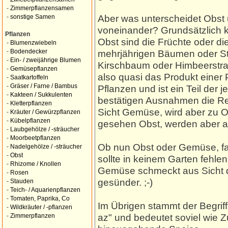
-
Zimmerpflanzensamen
Aber was unterscheidet Obs
-
sonstige Samen
voneinander? Grundsätzlich 
Pflanzen
Obst sind die Früchte oder d
-
Blumenzwiebeln
mehrjährigen Bäumen oder Str
-
Bodendecker
-
Ein- / zweijährige Blumen
Kirschbaum oder Himbeerstrau
-
Gemüsepflanzen
also quasi das Produkt einer
-
Saatkartoffeln
-
Gräser / Farne / Bambus
Pflanzen und ist ein Teil der 
-
Kakteen / Sukkulenten
bestätigen Ausnahmen die Reg
-
Kletterpflanzen
Sicht Gemüse, wird aber zu O
-
Kräuter / Gewürzpflanzen
-
Kübelpflanzen
gesehen Obst, werden aber 
-
Laubgehölze / -sträucher
-
Moorbeetpflanzen
Ob nun Obst oder Gemüse, fak
-
Nadelgehölze / -sträucher
-
Obst
sollte in keinem Garten fehl
-
Rhizome / Knollen
Gemüse schmeckt aus Sicht de
-
Rosen
gesünder. ;-)
-
Stauden
-
Teich- / Aquarienpflanzen
-
Tomaten, Paprika, Co
Im Übrigen stammt der Begrif
-
Wildkräuter / -pflanzen
az" und bedeutet soviel wie 
-
Zimmerpflanzen