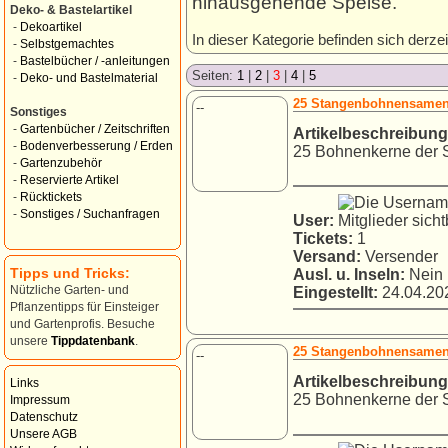
hinausgehende Speise.
Deko- & Bastelartikel
-
Dekoartikel
In dieser Kategorie befinden sich derzei
-
Selbstgemachtes
-
Bastelbücher / -anleitungen
Seiten:
1
|
2
|
3
|
4
|
5
-
Deko- und Bastelmaterial
25 Stangenbohnensamen
--
Sonstiges
-
Gartenbücher / Zeitschriften
Artikelbeschreibung
-
Bodenverbesserung / Erden
25 Bohnenkerne der S
-
Gartenzubehör
-
Reservierte Artikel
-
Rücktickets
-
Sonstiges / Suchanfragen
User:
Tickets:
1
Versand:
Versender
Tipps und Tricks:
Ausl. u. Inseln:
Nein
Eingestellt:
24.04.202
Nützliche Garten- und
Pflanzentipps für Einsteiger
und Gartenprofis. Besuche
unsere
Tippdatenbank
.
25 Stangenbohnensamen
--
Artikelbeschreibung
Links
25 Bohnenkerne der S
Impressum
Datenschutz
Unsere AGB