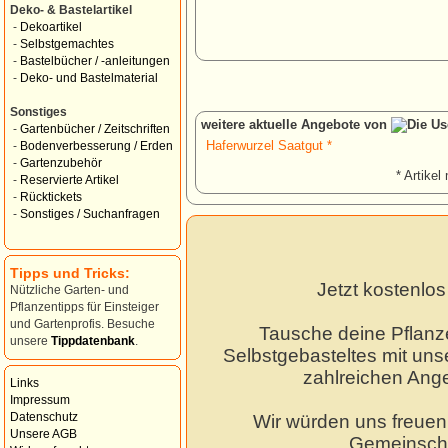
Deko- & Bastelartikel
-
Dekoartikel
-
Selbstgemachtes
-
Bastelbücher / -anleitungen
-
Deko- und Bastelmaterial
Sonstiges
weitere aktuelle Angebote von
-
Gartenbücher / Zeitschriften
Haferwurzel Saatgut *
-
Bodenverbesserung / Erden
-
Gartenzubehör
* Artikel 
-
Reservierte Artikel
-
Rücktickets
-
Sonstiges / Suchanfragen
Tipps und Tricks:
Jetzt kostenlo
Nützliche Garten- und
Pflanzentipps für Einsteiger
und Gartenprofis. Besuche
Tausche deine Pflanz
unsere
Tippdatenbank
.
Selbstgebasteltes mit unse
zahlreichen Ang
Links
Impressum
Datenschutz
Wir würden uns freuen,
Unsere AGB
Gemeinscha