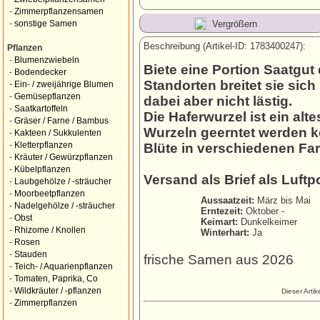
-
Zimmerpflanzensamen
Vergrößern
-
sonstige Samen
Beschreibung (Artikel-ID: 1783400247):
Pflanzen
-
Blumenzwiebeln
Biete eine Portion Saatgut
-
Bodendecker
Standorten breitet sie sich
-
Ein- / zweijährige Blumen
-
Gemüsepflanzen
dabei aber nicht lästig.
-
Saatkartoffeln
Die Haferwurzel ist ein al
-
Gräser / Farne / Bambus
Wurzeln geerntet werden k
-
Kakteen / Sukkulenten
-
Kletterpflanzen
Blüte in verschiedenen Fa
-
Kräuter / Gewürzpflanzen
-
Kübelpflanzen
Versand als Brief als Luft
-
Laubgehölze / -sträucher
-
Moorbeetpflanzen
Aussaatzeit:
März bis Mai
-
Nadelgehölze / -sträucher
Erntezeit:
Oktober -
-
Obst
Keimart:
Dunkelkeimer
-
Rhizome / Knollen
Winterhart:
Ja
-
Rosen
-
Stauden
frische Samen aus 2026
-
Teich- / Aquarienpflanzen
-
Tomaten, Paprika, Co
-
Wildkräuter / -pflanzen
Dieser Arti
-
Zimmerpflanzen