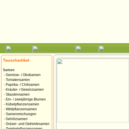
Tauschartikel
Samen
-
Gemüse- / Obstsamen
-
Tomatensamen
-
Paprika- / Chilisamen
-
Kräuter- / Gewürzsamen
-
Staudensamen
-
Ein- / zweijährige Blumen
-
Kübelpflanzensamen
-
Wildpflanzensamen
-
Samenmischungen
-
Gehölzsamen
-
Gräser- und Getreidesamen
-
Zwiebelpflanzensamen