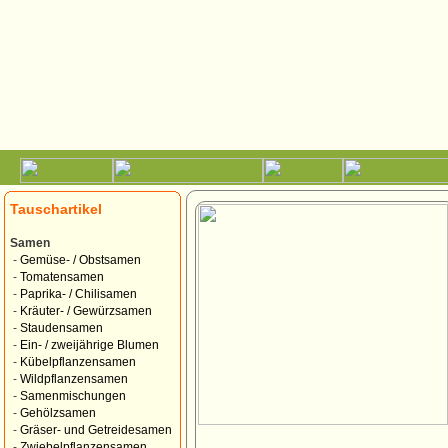
Tauschartikel
Samen
-
Gemüse- / Obstsamen
-
Tomatensamen
-
Paprika- / Chilisamen
-
Kräuter- / Gewürzsamen
-
Staudensamen
-
Ein- / zweijährige Blumen
-
Kübelpflanzensamen
-
Wildpflanzensamen
-
Samenmischungen
-
Gehölzsamen
-
Gräser- und Getreidesamen
-
Zwiebelpflanzensamen