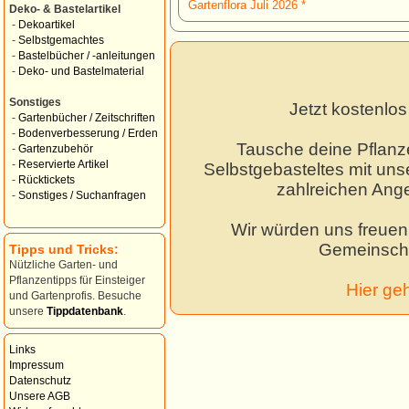
Gartenflora Juli 2026 *
Deko- & Bastelartikel
-
Dekoartikel
-
Selbstgemachtes
-
Bastelbücher / -anleitungen
-
Deko- und Bastelmaterial
Sonstiges
Jetzt kostenlo
-
Gartenbücher / Zeitschriften
-
Bodenverbesserung / Erden
Tausche deine Pflanz
-
Gartenzubehör
-
Reservierte Artikel
Selbstgebasteltes mit unse
-
Rücktickets
zahlreichen Ang
-
Sonstiges / Suchanfragen
Wir würden uns freuen,
Gemeinscha
Tipps und Tricks:
Nützliche Garten- und
Pflanzentipps für Einsteiger
Hier ge
und Gartenprofis. Besuche
unsere
Tippdatenbank
.
Links
Impressum
Datenschutz
Unsere AGB