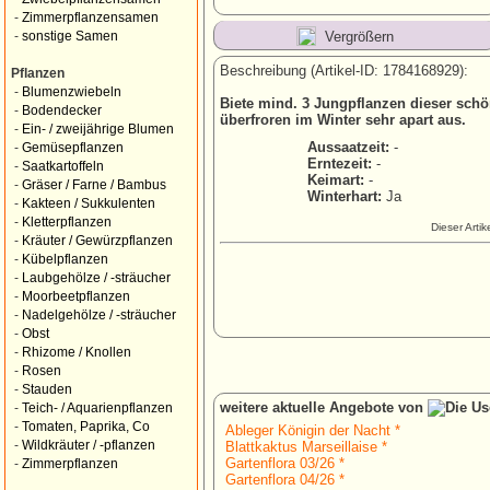
-
Zimmerpflanzensamen
Vergrößern
-
sonstige Samen
Beschreibung (Artikel-ID: 1784168929):
Pflanzen
-
Blumenzwiebeln
Biete mind. 3 Jungpflanzen dieser schö
-
Bodendecker
überfroren im Winter sehr apart aus.
-
Ein- / zweijährige Blumen
Aussaatzeit:
-
-
Gemüsepflanzen
Erntezeit:
-
-
Saatkartoffeln
Keimart:
-
-
Gräser / Farne / Bambus
Winterhart:
Ja
-
Kakteen / Sukkulenten
-
Kletterpflanzen
Dieser Arti
-
Kräuter / Gewürzpflanzen
-
Kübelpflanzen
-
Laubgehölze / -sträucher
-
Moorbeetpflanzen
-
Nadelgehölze / -sträucher
-
Obst
-
Rhizome / Knollen
-
Rosen
-
Stauden
weitere aktuelle Angebote von
-
Teich- / Aquarienpflanzen
-
Tomaten, Paprika, Co
Ableger Königin der Nacht *
-
Wildkräuter / -pflanzen
Blattkaktus Marseillaise *
Gartenflora 03/26 *
-
Zimmerpflanzen
Gartenflora 04/26 *