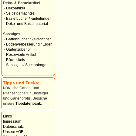
Deko- & Bastelartikel
-
Dekoartikel
-
Selbstgemachtes
-
Bastelbücher / -anleitungen
-
Deko- und Bastelmaterial
Sonstiges
-
Gartenbücher / Zeitschriften
-
Bodenverbesserung / Erden
-
Gartenzubehör
-
Reservierte Artikel
-
Rücktickets
-
Sonstiges / Suchanfragen
Tipps und Tricks:
Nützliche Garten- und
Pflanzentipps für Einsteiger
und Gartenprofis. Besuche
unsere
Tippdatenbank
.
Links
Impressum
Datenschutz
Unsere AGB