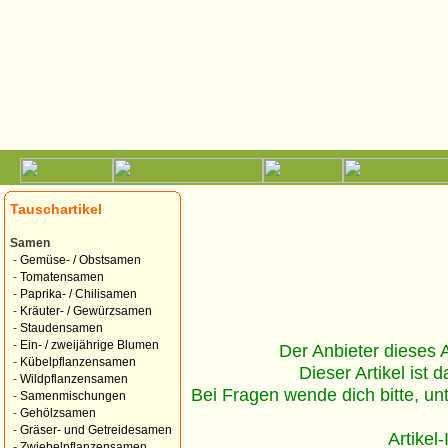
Tauschartikel
Samen
-
Gemüse- / Obstsamen
-
Tomatensamen
-
Paprika- / Chilisamen
-
Kräuter- / Gewürzsamen
-
Staudensamen
-
Ein- / zweijährige Blumen
Der Anbieter dieses Ar
-
Kübelpflanzensamen
Dieser Artikel ist d
-
Wildpflanzensamen
Bei Fragen wende dich bitte, un
-
Samenmischungen
-
Gehölzsamen
-
Gräser- und Getreidesamen
Artikel
-
Zwiebelpflanzensamen