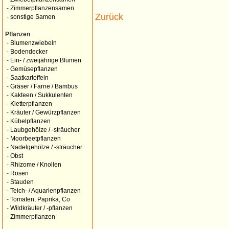
-
Zimmerpflanzensamen
Zurück
-
sonstige Samen
Pflanzen
-
Blumenzwiebeln
-
Bodendecker
-
Ein- / zweijährige Blumen
-
Gemüsepflanzen
-
Saatkartoffeln
-
Gräser / Farne / Bambus
-
Kakteen / Sukkulenten
-
Kletterpflanzen
-
Kräuter / Gewürzpflanzen
-
Kübelpflanzen
-
Laubgehölze / -sträucher
-
Moorbeetpflanzen
-
Nadelgehölze / -sträucher
-
Obst
-
Rhizome / Knollen
-
Rosen
-
Stauden
-
Teich- / Aquarienpflanzen
-
Tomaten, Paprika, Co
-
Wildkräuter / -pflanzen
-
Zimmerpflanzen