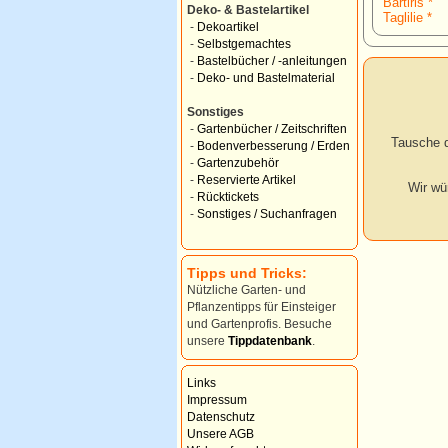
Bartiris *
Deko- & Bastelartikel
Taglilie *
-
Dekoartikel
-
Selbstgemachtes
-
Bastelbücher / -anleitungen
-
Deko- und Bastelmaterial
Sonstiges
-
Gartenbücher / Zeitschriften
Tausche d
-
Bodenverbesserung / Erden
-
Gartenzubehör
-
Reservierte Artikel
Wir wü
-
Rücktickets
-
Sonstiges / Suchanfragen
Tipps und Tricks:
Nützliche Garten- und
Pflanzentipps für Einsteiger
und Gartenprofis. Besuche
unsere
Tippdatenbank
.
Links
Impressum
Datenschutz
Unsere AGB