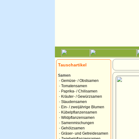
Tauschartikel
Samen
-
Gemüse- / Obstsamen
-
Tomatensamen
-
Paprika- / Chilisamen
-
Kräuter- / Gewürzsamen
-
Staudensamen
-
Ein- / zweijährige Blumen
-
Kübelpflanzensamen
-
Wildpflanzensamen
-
Samenmischungen
-
Gehölzsamen
-
Gräser- und Getreidesamen
-
Zwiebelpflanzensamen