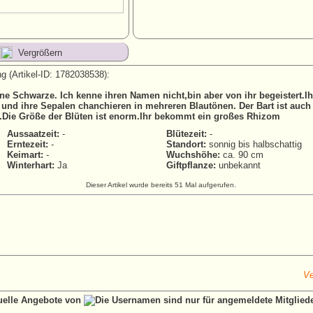
Vergrößern
g (Artikel-ID: 1782038538):
ne Schwarze. Ich kenne ihren Namen nicht,bin aber von ihr begeistert.Ih
 und ihre Sepalen chanchieren in mehreren Blautönen. Der Bart ist auch
.Die Größe der Blüten ist enorm.Ihr bekommt ein großes Rhizom
Aussaatzeit:
-
Blütezeit:
-
Erntezeit:
-
Standort:
sonnig bis halbschattig
Keimart:
-
Wuchshöhe:
ca. 90 cm
Winterhart:
Ja
Giftpflanze:
unbekannt
Dieser Artikel wurde bereits 51 Mal aufgerufen.
Ve
tuelle Angebote von