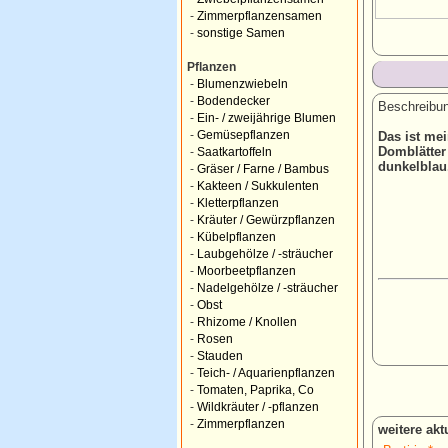
-
Zimmerpflanzensamen
-
sonstige Samen
Pflanzen
-
Blumenzwiebeln
-
Bodendecker
Beschreibun
-
Ein- / zweijährige Blumen
-
Gemüsepflanzen
Das ist mei
Domblätter
-
Saatkartoffeln
dunkelblau
-
Gräser / Farne / Bambus
-
Kakteen / Sukkulenten
-
Kletterpflanzen
-
Kräuter / Gewürzpflanzen
-
Kübelpflanzen
-
Laubgehölze / -sträucher
-
Moorbeetpflanzen
-
Nadelgehölze / -sträucher
-
Obst
-
Rhizome / Knollen
-
Rosen
-
Stauden
-
Teich- / Aquarienpflanzen
-
Tomaten, Paprika, Co
-
Wildkräuter / -pflanzen
-
Zimmerpflanzen
weitere ak