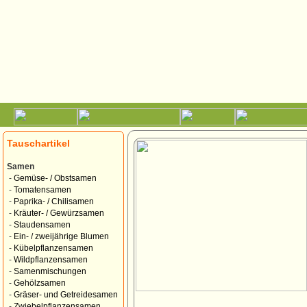
Tauschartikel
Samen
-
Gemüse- / Obstsamen
-
Tomatensamen
-
Paprika- / Chilisamen
-
Kräuter- / Gewürzsamen
-
Staudensamen
-
Ein- / zweijährige Blumen
-
Kübelpflanzensamen
-
Wildpflanzensamen
-
Samenmischungen
-
Gehölzsamen
-
Gräser- und Getreidesamen
-
Zwiebelpflanzensamen