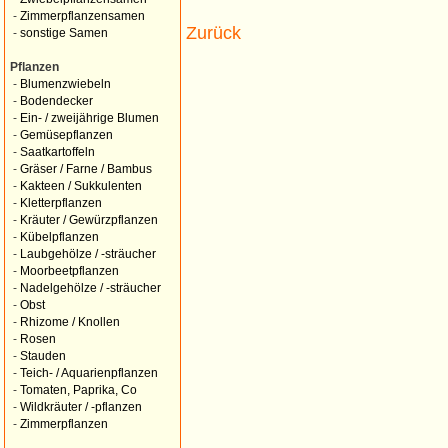
-
Zimmerpflanzensamen
Zurück
-
sonstige Samen
Pflanzen
-
Blumenzwiebeln
-
Bodendecker
-
Ein- / zweijährige Blumen
-
Gemüsepflanzen
-
Saatkartoffeln
-
Gräser / Farne / Bambus
-
Kakteen / Sukkulenten
-
Kletterpflanzen
-
Kräuter / Gewürzpflanzen
-
Kübelpflanzen
-
Laubgehölze / -sträucher
-
Moorbeetpflanzen
-
Nadelgehölze / -sträucher
-
Obst
-
Rhizome / Knollen
-
Rosen
-
Stauden
-
Teich- / Aquarienpflanzen
-
Tomaten, Paprika, Co
-
Wildkräuter / -pflanzen
-
Zimmerpflanzen