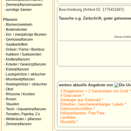
-
Zimmerpflanzensamen
Beschreibung (Artikel-ID: 1775411687):
-
sonstige Samen
Tausche o.g. Zeitschrift, guter gelesen
Pflanzen
-
Blumenzwiebeln
-
Bodendecker
-
Ein- / zweijährige Blumen
Dieser Artik
-
Gemüsepflanzen
-
Saatkartoffeln
-
Gräser / Farne / Bambus
-
Kakteen / Sukkulenten
-
Kletterpflanzen
-
Kräuter / Gewürzpflanzen
-
Kübelpflanzen
-
Laubgehölze / -sträucher
-
Moorbeetpflanzen
-
Nadelgehölze / -sträucher
weitere aktuelle Angebote von
-
Obst
3 Klappkarten + 2 Samentüten mit Gruß *
-
Rhizome / Knollen
4 Glasvasen *
-
Rosen
Anhänger aus Edelstahl *
Etiketten, Geschenkanhänger, Labels *
-
Stauden
Gartenzeitschriften *
-
Teich- / Aquarienpflanzen
Indianerbanane, Paw Paw,
-
Tomaten, Paprika, Co
LandIdee
-
Wildkräuter / -pflanzen
Moosbild *
-
Zimmerpflanzen