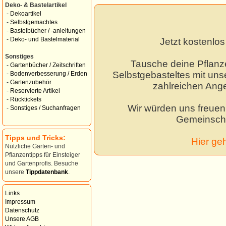
Deko- & Bastelartikel
-
Dekoartikel
-
Selbstgemachtes
-
Bastelbücher / -anleitungen
-
Deko- und Bastelmaterial
Jetzt kostenlo
Sonstiges
Tausche deine Pflanz
-
Gartenbücher / Zeitschriften
Selbstgebasteltes mit unse
-
Bodenverbesserung / Erden
-
Gartenzubehör
zahlreichen Ang
-
Reservierte Artikel
-
Rücktickets
Wir würden uns freuen,
-
Sonstiges / Suchanfragen
Gemeinscha
Tipps und Tricks:
Hier ge
Nützliche Garten- und
Pflanzentipps für Einsteiger
und Gartenprofis. Besuche
unsere
Tippdatenbank
.
Links
Impressum
Datenschutz
Unsere AGB