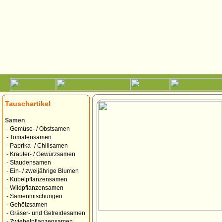
Tauschartikel
Samen
-
Gemüse- / Obstsamen
-
Tomatensamen
-
Paprika- / Chilisamen
-
Kräuter- / Gewürzsamen
-
Staudensamen
-
Ein- / zweijährige Blumen
-
Kübelpflanzensamen
-
Wildpflanzensamen
-
Samenmischungen
-
Gehölzsamen
-
Gräser- und Getreidesamen
-
Zwiebelpflanzensamen