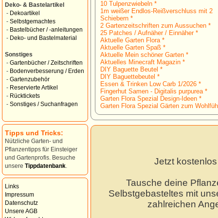
10 Tulpenzwiebeln *
Deko- & Bastelartikel
1m weißer Endlos-Reißverschluss mit 2
-
Dekoartikel
Schiebern *
-
Selbstgemachtes
2 Gartenzeitschriften zum Aussuchen *
-
Bastelbücher / -anleitungen
25 Patches / Aufnäher / Einnäher *
-
Deko- und Bastelmaterial
Aktuelle Garten Flora *
Aktuelle Garten Spaß *
Aktuelle Mein schöner Garten *
Sonstiges
Aktuelles Minecraft Magazin *
-
Gartenbücher / Zeitschriften
DIY Baguette Beutel *
-
Bodenverbesserung / Erden
DIY Baguettebeutel *
-
Gartenzubehör
Essen & Trinken Low Carb 1/2026 *
-
Reservierte Artikel
Fingerhut Samen - Digitalis purpurea *
-
Rücktickets
Garten Flora Spezial Design-Ideen *
-
Sonstiges / Suchanfragen
Garten Flora Spezial Gärten zum Wohlfüh
Tipps und Tricks:
Nützliche Garten- und
Pflanzentipps für Einsteiger
und Gartenprofis. Besuche
Jetzt kostenlo
unsere
Tippdatenbank
.
Tausche deine Pflanz
Links
Selbstgebasteltes mit unse
Impressum
zahlreichen Ang
Datenschutz
Unsere AGB