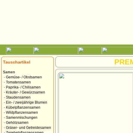
PRE
Tauschartikel
Samen
-
Gemüse- / Obstsamen
-
Tomatensamen
-
Paprika- / Chilisamen
-
Kräuter- / Gewürzsamen
-
Staudensamen
-
Ein- / zweijährige Blumen
-
Kübelpflanzensamen
-
Wildpflanzensamen
-
Samenmischungen
-
Gehölzsamen
-
Gräser- und Getreidesamen
-
Zwiebelpflanzensamen