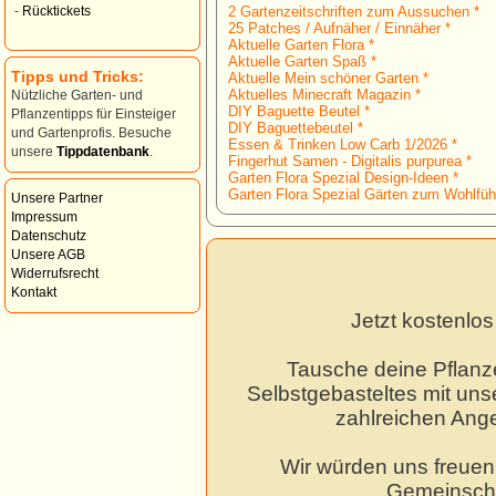
2 Gartenzeitschriften zum Aussuchen *
-
Rücktickets
25 Patches / Aufnäher / Einnäher *
Aktuelle Garten Flora *
Aktuelle Garten Spaß *
Tipps und Tricks:
Aktuelle Mein schöner Garten *
Aktuelles Minecraft Magazin *
Nützliche Garten- und
DIY Baguette Beutel *
Pflanzentipps für Einsteiger
DIY Baguettebeutel *
und Gartenprofis. Besuche
Essen & Trinken Low Carb 1/2026 *
unsere
Tippdatenbank
.
Fingerhut Samen - Digitalis purpurea *
Garten Flora Spezial Design-Ideen *
Garten Flora Spezial Gärten zum Wohlfüh
Unsere Partner
Impressum
Datenschutz
Unsere AGB
Widerrufsrecht
Kontakt
Jetzt kostenlo
Tausche deine Pflanz
Selbstgebasteltes mit unse
zahlreichen Ang
Wir würden uns freuen,
Gemeinscha