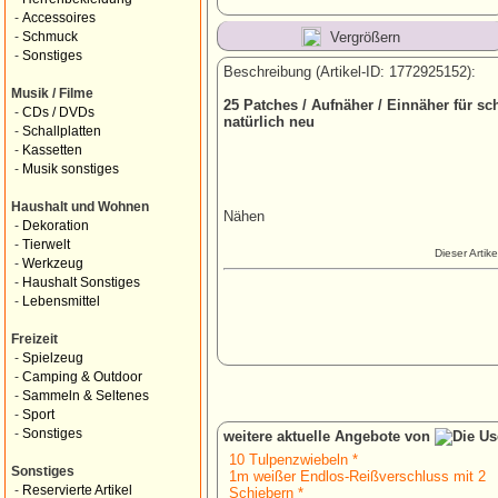
-
Accessoires
Vergrößern
-
Schmuck
-
Sonstiges
Beschreibung (Artikel-ID: 1772925152):
Musik / Filme
25 Patches / Aufnäher / Einnäher für s
-
CDs / DVDs
natürlich neu
-
Schallplatten
-
Kassetten
-
Musik sonstiges
Haushalt und Wohnen
Nähen
-
Dekoration
-
Tierwelt
Dieser Artik
-
Werkzeug
-
Haushalt Sonstiges
-
Lebensmittel
Freizeit
-
Spielzeug
-
Camping & Outdoor
-
Sammeln & Seltenes
-
Sport
-
Sonstiges
weitere aktuelle Angebote von
10 Tulpenzwiebeln *
Sonstiges
1m weißer Endlos-Reißverschluss mit 2
-
Reservierte Artikel
Schiebern *