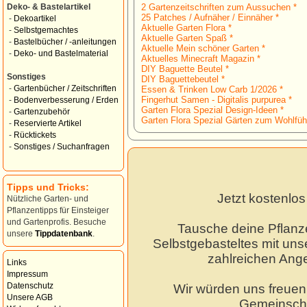
2 Gartenzeitschriften zum Aussuchen *
Deko- & Bastelartikel
25 Patches / Aufnäher / Einnäher *
-
Dekoartikel
Aktuelle Garten Flora *
-
Selbstgemachtes
Aktuelle Garten Spaß *
-
Bastelbücher / -anleitungen
Aktuelle Mein schöner Garten *
-
Deko- und Bastelmaterial
Aktuelles Minecraft Magazin *
DIY Baguette Beutel *
Sonstiges
DIY Baguettebeutel *
-
Gartenbücher / Zeitschriften
Essen & Trinken Low Carb 1/2026 *
Fingerhut Samen - Digitalis purpurea *
-
Bodenverbesserung / Erden
Garten Flora Spezial Design-Ideen *
-
Gartenzubehör
Garten Flora Spezial Gärten zum Wohlfüh
-
Reservierte Artikel
-
Rücktickets
-
Sonstiges / Suchanfragen
Tipps und Tricks:
Jetzt kostenlo
Nützliche Garten- und
Pflanzentipps für Einsteiger
und Gartenprofis. Besuche
Tausche deine Pflanz
unsere
Tippdatenbank
.
Selbstgebasteltes mit unse
zahlreichen Ang
Links
Impressum
Datenschutz
Wir würden uns freuen,
Unsere AGB
Gemeinscha