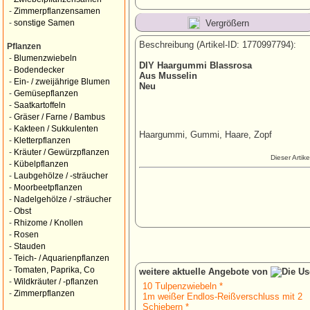
-
Zimmerpflanzensamen
Vergrößern
-
sonstige Samen
Beschreibung (Artikel-ID: 1770997794):
Pflanzen
-
Blumenzwiebeln
DIY Haargummi Blassrosa
-
Bodendecker
Aus Musselin
-
Ein- / zweijährige Blumen
Neu
-
Gemüsepflanzen
-
Saatkartoffeln
-
Gräser / Farne / Bambus
-
Kakteen / Sukkulenten
Haargummi, Gummi, Haare, Zopf
-
Kletterpflanzen
-
Kräuter / Gewürzpflanzen
Dieser Artik
-
Kübelpflanzen
-
Laubgehölze / -sträucher
-
Moorbeetpflanzen
-
Nadelgehölze / -sträucher
-
Obst
-
Rhizome / Knollen
-
Rosen
-
Stauden
-
Teich- / Aquarienpflanzen
-
Tomaten, Paprika, Co
weitere aktuelle Angebote von
-
Wildkräuter / -pflanzen
10 Tulpenzwiebeln *
-
Zimmerpflanzen
1m weißer Endlos-Reißverschluss mit 2
Schiebern *