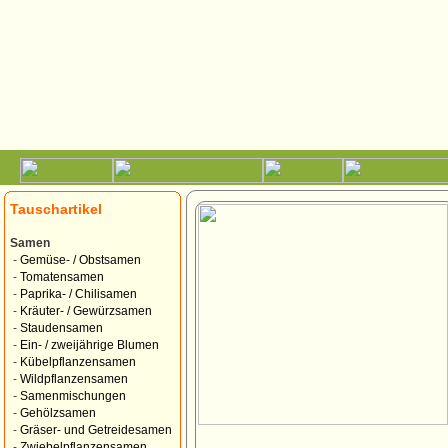
Tauschartikel
Samen
-
Gemüse- / Obstsamen
-
Tomatensamen
-
Paprika- / Chilisamen
-
Kräuter- / Gewürzsamen
-
Staudensamen
-
Ein- / zweijährige Blumen
-
Kübelpflanzensamen
-
Wildpflanzensamen
-
Samenmischungen
-
Gehölzsamen
-
Gräser- und Getreidesamen
-
Zwiebelpflanzensamen