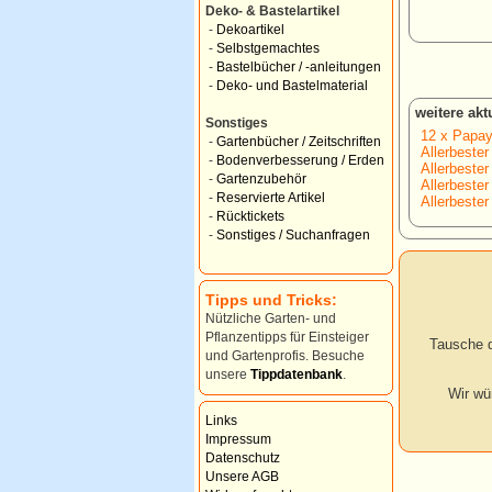
Deko- & Bastelartikel
-
Dekoartikel
-
Selbstgemachtes
-
Bastelbücher / -anleitungen
-
Deko- und Bastelmaterial
weitere ak
Sonstiges
12 x Papay
-
Gartenbücher / Zeitschriften
Allerbester
-
Bodenverbesserung / Erden
Allerbester
-
Gartenzubehör
Allerbester
-
Reservierte Artikel
Allerbester
-
Rücktickets
-
Sonstiges / Suchanfragen
Tipps und Tricks:
Nützliche Garten- und
Pflanzentipps für Einsteiger
Tausche d
und Gartenprofis. Besuche
unsere
Tippdatenbank
.
Wir wü
Links
Impressum
Datenschutz
Unsere AGB