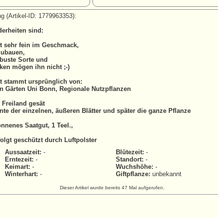
g (Artikel-ID: 1779963353):
erheiten sind:
st sehr fein im Geschmack,
zubauen,
obuste Sorte und
ken mögen ihn nicht ;-)
t stammt ursprünglich von:
n Gärten Uni Bonn, Regionale Nutzpflanzen
s Freiland gesät
te der einzelnen, äußeren Blätter und später die ganze Pflanze
nnenes Saatgut, 1 Teel.,
olgt geschützt durch Luftpolster
Aussaatzeit:
-
Blütezeit:
-
Erntezeit:
-
Standort:
-
Keimart:
-
Wuchshöhe:
-
Winterhart:
-
Giftpflanze:
unbekannt
Dieser Artikel wurde bereits 47 Mal aufgerufen.