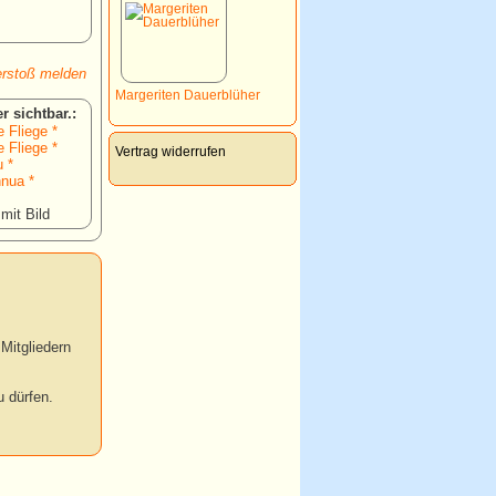
rstoß melden
Margeriten Dauerblüher
:
 Fliege *
 Fliege *
Vertrag widerrufen
 *
nnua *
 mit Bild
Mitgliedern
 dürfen.