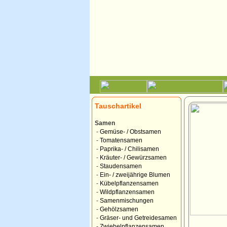
Tauschartikel
Samen
-
Gemüse- / Obstsamen
-
Tomatensamen
-
Paprika- / Chilisamen
-
Kräuter- / Gewürzsamen
-
Staudensamen
-
Ein- / zweijährige Blumen
-
Kübelpflanzensamen
-
Wildpflanzensamen
-
Samenmischungen
-
Gehölzsamen
-
Gräser- und Getreidesamen
-
Zwiebelpflanzensamen