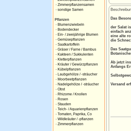
-
Zimmerpflanzensamen
Beschreibun
-
sonstige Samen
Das Besond
Pflanzen
-
Blumenzwiebeln
der Salat i
-
Bodendecker
einfach an
-
Ein- / zweijährige Blumen
eine alte r
-
Gemüsepflanzen
die Schnec
-
Saatkartoffeln
Das Saatgu
-
Gräser / Farne / Bambus
Botanische
-
Kakteen / Sukkulenten
-
Kletterpflanzen
Ab jetzt in
-
Kräuter / Gewürzpflanzen
Anfangs Ern
-
Kübelpflanzen
-
Laubgehölze / -sträucher
Selbstgewo
-
Moorbeetpflanzen
Versand erf
-
Nadelgehölze / -sträucher
-
Obst
-
Rhizome / Knollen
-
Rosen
-
Stauden
-
Teich- / Aquarienpflanzen
-
Tomaten, Paprika, Co
-
Wildkräuter / -pflanzen
-
Zimmerpflanzen