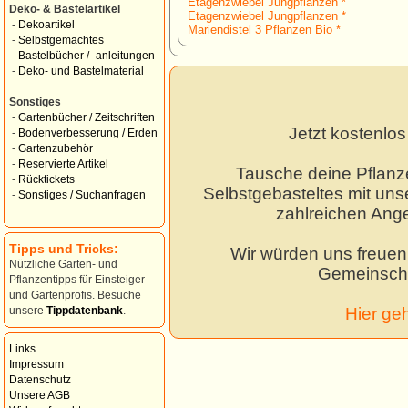
Etagenzwiebel Jungpflanzen *
Deko- & Bastelartikel
Etagenzwiebel Jungpflanzen *
-
Dekoartikel
Mariendistel 3 Pflanzen Bio *
-
Selbstgemachtes
-
Bastelbücher / -anleitungen
-
Deko- und Bastelmaterial
Sonstiges
-
Gartenbücher / Zeitschriften
Jetzt kostenlo
-
Bodenverbesserung / Erden
-
Gartenzubehör
-
Reservierte Artikel
Tausche deine Pflanz
-
Rücktickets
Selbstgebasteltes mit unse
-
Sonstiges / Suchanfragen
zahlreichen Ang
Tipps und Tricks:
Wir würden uns freuen,
Nützliche Garten- und
Gemeinscha
Pflanzentipps für Einsteiger
und Gartenprofis. Besuche
Hier ge
unsere
Tippdatenbank
.
Links
Impressum
Datenschutz
Unsere AGB