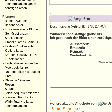
-
Zimmerpflanzensamen
-
sonstige Samen
Pflanzen
Vergrößern
-
Blumenzwiebeln
-
Bodendecker
Beschreibung (Artikel-ID: 1780114707):
-
Ein- / zweijährige Blumen
-
Gemüsepflanzen
Wunderschöne kräftige große Iris
Ich gebe nach der Blüte einen zurückge
-
Saatkartoffeln
-
Gräser / Farne / Bambus
Aussaatzeit:
-
-
Kakteen / Sukkulenten
Erntezeit:
-
-
Kletterpflanzen
Keimart:
-
-
Kräuter / Gewürzpflanzen
Winterhart:
Ja
-
Kübelpflanzen
Dieser Arti
-
Laubgehölze / -sträucher
-
Moorbeetpflanzen
-
Nadelgehölze / -sträucher
-
Obst
-
Rhizome / Knollen
-
Rosen
-
Stauden
-
Teich- / Aquarienpflanzen
-
Tomaten, Paprika, Co
-
Wildkräuter / -pflanzen
weitere aktuelle Angebote von
-
Zimmerpflanzen
Echtes Eisenkraut *