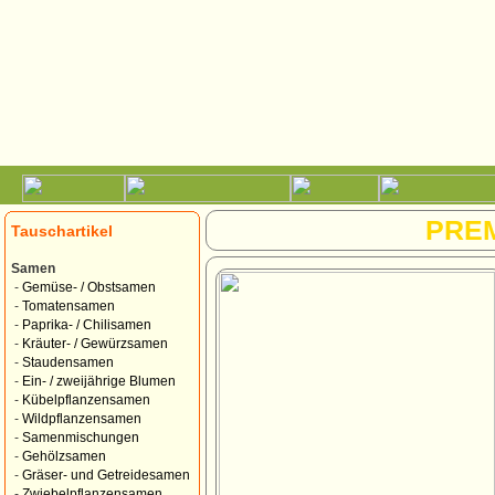
PRE
Tauschartikel
Samen
-
Gemüse- / Obstsamen
-
Tomatensamen
-
Paprika- / Chilisamen
-
Kräuter- / Gewürzsamen
-
Staudensamen
-
Ein- / zweijährige Blumen
-
Kübelpflanzensamen
-
Wildpflanzensamen
-
Samenmischungen
-
Gehölzsamen
-
Gräser- und Getreidesamen
-
Zwiebelpflanzensamen