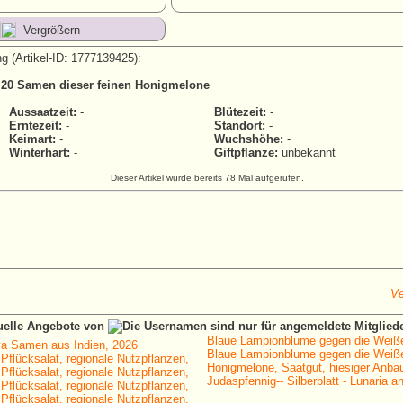
Vergrößern
g (Artikel-ID: 1777139425):
et 20 Samen dieser feinen Honigmelone
Aussaatzeit:
-
Blütezeit:
-
Erntezeit:
-
Standort:
-
Keimart:
-
Wuchshöhe:
-
Winterhart:
-
Giftpflanze:
unbekannt
Dieser Artikel wurde bereits 78 Mal aufgerufen.
Ve
tuelle Angebote von
Blaue Lampionblume gegen die Weiße
a Samen aus Indien, 2026
Blaue Lampionblume gegen die Weiße
 Pflücksalat, regionale Nutzpflanzen,
Honigmelone, Saatgut, hiesiger Anbau
 Pflücksalat, regionale Nutzpflanzen,
Judaspfennig-- Silberblatt - Lunaria a
 Pflücksalat, regionale Nutzpflanzen,
 Pflücksalat, regionale Nutzpflanzen,