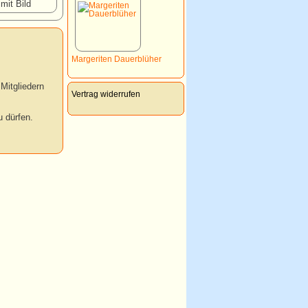
 mit Bild
Margeriten Dauerblüher
Mitgliedern
Vertrag widerrufen
 dürfen.