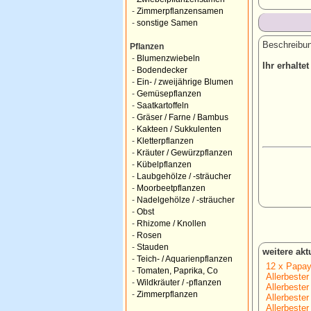
-
Zimmerpflanzensamen
-
sonstige Samen
Beschreibun
Pflanzen
-
Blumenzwiebeln
Ihr erhalt
-
Bodendecker
-
Ein- / zweijährige Blumen
-
Gemüsepflanzen
-
Saatkartoffeln
-
Gräser / Farne / Bambus
-
Kakteen / Sukkulenten
-
Kletterpflanzen
-
Kräuter / Gewürzpflanzen
-
Kübelpflanzen
-
Laubgehölze / -sträucher
-
Moorbeetpflanzen
-
Nadelgehölze / -sträucher
-
Obst
-
Rhizome / Knollen
-
Rosen
-
Stauden
weitere ak
-
Teich- / Aquarienpflanzen
12 x Papay
-
Tomaten, Paprika, Co
Allerbester
-
Wildkräuter / -pflanzen
Allerbester
-
Zimmerpflanzen
Allerbester
Allerbester