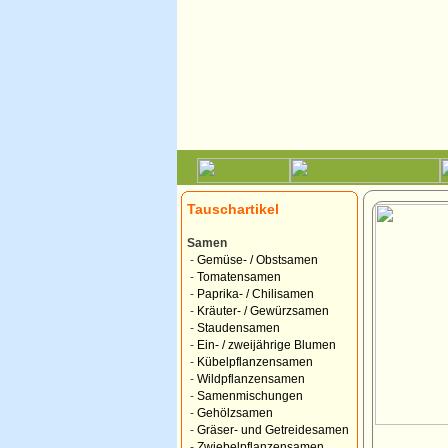
Tauschartikel
Samen
-
Gemüse- / Obstsamen
-
Tomatensamen
-
Paprika- / Chilisamen
-
Kräuter- / Gewürzsamen
-
Staudensamen
-
Ein- / zweijährige Blumen
-
Kübelpflanzensamen
-
Wildpflanzensamen
-
Samenmischungen
-
Gehölzsamen
-
Gräser- und Getreidesamen
-
Zwiebelpflanzensamen