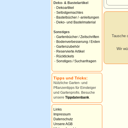
Deko- & Bastelartikel
-
Dekoartikel
-
Selbstgemachtes
-
Bastelbücher / -anleitungen
-
Deko- und Bastelmaterial
Sonstiges
Tausche d
-
Gartenbücher / Zeitschriften
-
Bodenverbesserung / Erden
-
Gartenzubehör
Wir wü
-
Reservierte Artikel
-
Rücktickets
-
Sonstiges / Suchanfragen
Tipps und Tricks:
Nützliche Garten- und
Pflanzentipps für Einsteiger
und Gartenprofis. Besuche
unsere
Tippdatenbank
.
Links
Impressum
Datenschutz
Unsere AGB