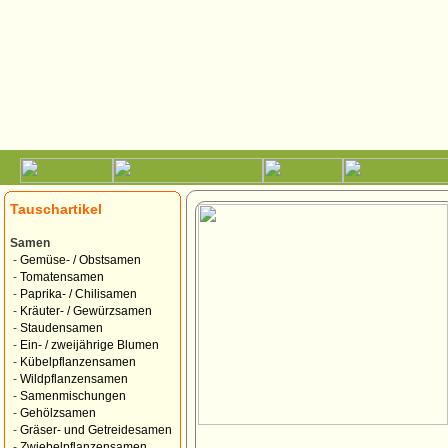
Tauschartikel
Samen
-
Gemüse- / Obstsamen
-
Tomatensamen
-
Paprika- / Chilisamen
-
Kräuter- / Gewürzsamen
-
Staudensamen
-
Ein- / zweijährige Blumen
-
Kübelpflanzensamen
-
Wildpflanzensamen
-
Samenmischungen
-
Gehölzsamen
-
Gräser- und Getreidesamen
-
Zwiebelpflanzensamen