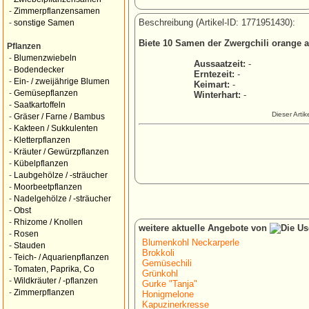
-
Zimmerpflanzensamen
Beschreibung (Artikel-ID: 1771951430):
-
sonstige Samen
Biete 10 Samen der Zwergchili orange a
Pflanzen
-
Blumenzwiebeln
Aussaatzeit:
-
-
Bodendecker
Erntezeit:
-
-
Ein- / zweijährige Blumen
Keimart:
-
-
Gemüsepflanzen
Winterhart:
-
-
Saatkartoffeln
Dieser Arti
-
Gräser / Farne / Bambus
-
Kakteen / Sukkulenten
-
Kletterpflanzen
-
Kräuter / Gewürzpflanzen
-
Kübelpflanzen
-
Laubgehölze / -sträucher
-
Moorbeetpflanzen
-
Nadelgehölze / -sträucher
-
Obst
-
Rhizome / Knollen
weitere aktuelle Angebote von
-
Rosen
Blumenkohl Neckarperle
-
Stauden
Brokkoli
-
Teich- / Aquarienpflanzen
Gemüsechili
-
Tomaten, Paprika, Co
Grünkohl
-
Wildkräuter / -pflanzen
Gurke "Tanja"
-
Zimmerpflanzen
Honigmelone
Kapuzinerkresse