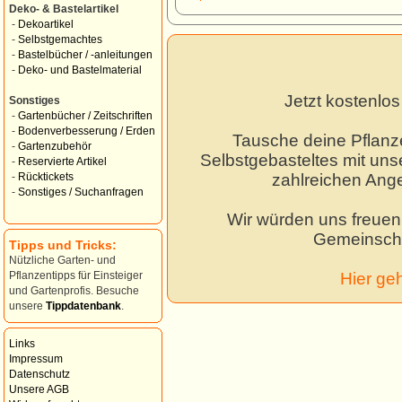
Deko- & Bastelartikel
-
Dekoartikel
-
Selbstgemachtes
-
Bastelbücher / -anleitungen
-
Deko- und Bastelmaterial
Jetzt kostenlo
Sonstiges
-
Gartenbücher / Zeitschriften
-
Bodenverbesserung / Erden
Tausche deine Pflanz
-
Gartenzubehör
Selbstgebasteltes mit unse
-
Reservierte Artikel
zahlreichen Ang
-
Rücktickets
-
Sonstiges / Suchanfragen
Wir würden uns freuen,
Gemeinscha
Tipps und Tricks:
Nützliche Garten- und
Hier ge
Pflanzentipps für Einsteiger
und Gartenprofis. Besuche
unsere
Tippdatenbank
.
Links
Impressum
Datenschutz
Unsere AGB