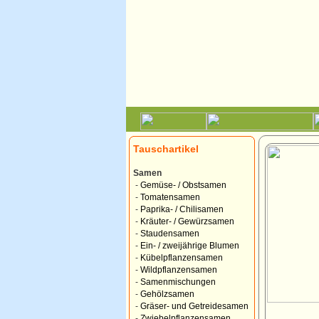
Tauschartikel
Samen
-
Gemüse- / Obstsamen
-
Tomatensamen
-
Paprika- / Chilisamen
-
Kräuter- / Gewürzsamen
-
Staudensamen
-
Ein- / zweijährige Blumen
-
Kübelpflanzensamen
-
Wildpflanzensamen
-
Samenmischungen
-
Gehölzsamen
-
Gräser- und Getreidesamen
-
Zwiebelpflanzensamen