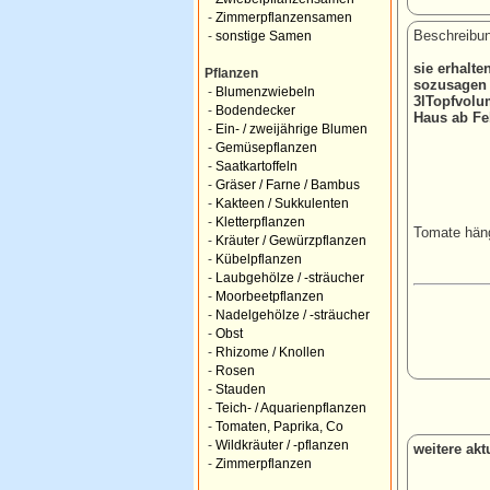
-
Zimmerpflanzensamen
Beschreibun
-
sonstige Samen
sie erhalt
Pflanzen
sozusagen E
-
Blumenzwiebeln
3lTopfvolu
-
Bodendecker
Haus ab Fe
-
Ein- / zweijährige Blumen
-
Gemüsepflanzen
-
Saatkartoffeln
-
Gräser / Farne / Bambus
-
Kakteen / Sukkulenten
-
Kletterpflanzen
Tomate hän
-
Kräuter / Gewürzpflanzen
-
Kübelpflanzen
-
Laubgehölze / -sträucher
-
Moorbeetpflanzen
-
Nadelgehölze / -sträucher
-
Obst
-
Rhizome / Knollen
-
Rosen
-
Stauden
-
Teich- / Aquarienpflanzen
-
Tomaten, Paprika, Co
-
Wildkräuter / -pflanzen
weitere ak
-
Zimmerpflanzen