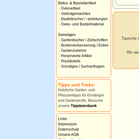
Deko- & Bastelartikel
-
Dekoartikel
-
Selbstgemachtes
-
Bastelbücher / -anleitungen
-
Deko- und Bastelmaterial
Sonstiges
Tausche d
-
Gartenbücher / Zeitschriften
-
Bodenverbesserung / Erden
-
Gartenzubehör
Wir wü
-
Reservierte Artikel
-
Rücktickets
-
Sonstiges / Suchanfragen
Tipps und Tricks:
Nützliche Garten- und
Pflanzentipps für Einsteiger
und Gartenprofis. Besuche
unsere
Tippdatenbank
.
Links
Impressum
Datenschutz
Unsere AGB