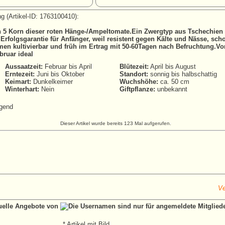
g (Artikel-ID: 1763100410):
en 5 Korn dieser roten Hänge-/Ampeltomate.Ein Zwergtyp aus Tschechien
rfolgsgarantie für Anfänger, weil resistent gegen Kälte und Nässe, sch
men kultivierbar und früh im Ertrag mit 50-60Tagen nach Befruchtung.Vo
bruar ideal
Aussaatzeit:
Februar bis April
Blütezeit:
April bis August
Erntezeit:
Juni bis Oktober
Standort:
sonnig bis halbschattig
Keimart:
Dunkelkeimer
Wuchshöhe:
ca. 50 cm
Winterhart:
Nein
Giftpflanze:
unbekannt
gend
Dieser Artikel wurde bereits 123 Mal aufgerufen.
Ve
tuelle Angebote von
* Artikel mit Bild