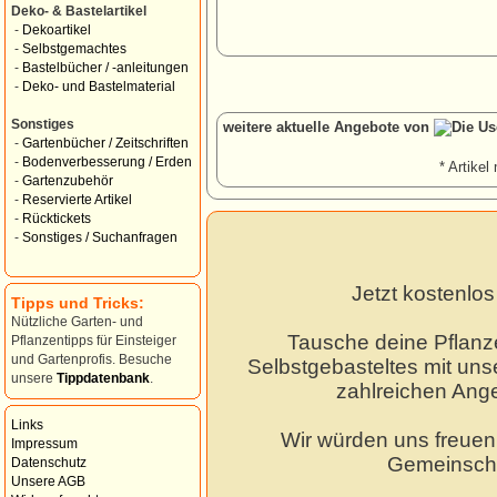
Deko- & Bastelartikel
-
Dekoartikel
-
Selbstgemachtes
-
Bastelbücher / -anleitungen
-
Deko- und Bastelmaterial
Sonstiges
weitere aktuelle Angebote von
-
Gartenbücher / Zeitschriften
-
Bodenverbesserung / Erden
* Artikel 
-
Gartenzubehör
-
Reservierte Artikel
-
Rücktickets
-
Sonstiges / Suchanfragen
Jetzt kostenlo
Tipps und Tricks:
Nützliche Garten- und
Tausche deine Pflanz
Pflanzentipps für Einsteiger
und Gartenprofis. Besuche
Selbstgebasteltes mit unse
unsere
Tippdatenbank
.
zahlreichen Ang
Links
Wir würden uns freuen,
Impressum
Gemeinscha
Datenschutz
Unsere AGB