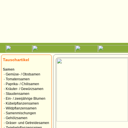
Tauschartikel
Samen
-
Gemüse- / Obstsamen
-
Tomatensamen
-
Paprika- / Chilisamen
-
Kräuter- / Gewürzsamen
-
Staudensamen
-
Ein- / zweijährige Blumen
-
Kübelpflanzensamen
-
Wildpflanzensamen
-
Samenmischungen
-
Gehölzsamen
-
Gräser- und Getreidesamen
-
Zwiebelpflanzensamen