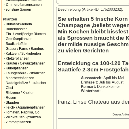
-
Zimmerpflanzensamen
Beschreibung (Artikel-ID: 1762003232):
-
sonstige Samen
Sie erhalten 5 frische Korn
Pflanzen
Champagne ,beliebt wegen 
-
Blumenzwiebeln
-
Bodendecker
Min Kochen bleibt bissfest
-
Ein- / zweijährige Blumen
als Sprossen braucht die 
-
Gemüsepflanzen
der milde nussige Geschma
-
Saatkartoffeln
-
Gräser / Farne / Bambus
zu vielen Gerichten
-
Kakteen / Sukkulenten
-
Kletterpflanzen
Entwicklung ca 100-120 T
-
Kräuter / Gewürzpflanzen
-
Kübelpflanzen
Saattiefe 2-3cm Frostgefa
-
Laubgehölze / -sträucher
Aussaatzeit:
April bis Mai
-
Moorbeetpflanzen
Erntezeit:
Juli bis August
-
Nadelgehölze / -sträucher
Keimart:
Dunkelkeimer
-
Obst
Winterhart:
-
-
Rhizome / Knollen
-
Rosen
franz. Linse Chateau aus d
-
Stauden
-
Teich- / Aquarienpflanzen
-
Tomaten, Paprika, Co
Dieser Artik
-
Wildkräuter / -pflanzen
-
Zimmerpflanzen