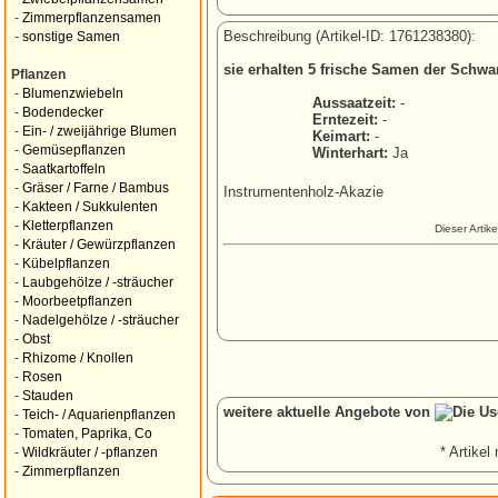
-
Zimmerpflanzensamen
Beschreibung (Artikel-ID: 1761238380):
-
sonstige Samen
sie erhalten 5 frische Samen der Schwa
Pflanzen
-
Blumenzwiebeln
Aussaatzeit:
-
-
Bodendecker
Erntezeit:
-
-
Ein- / zweijährige Blumen
Keimart:
-
-
Gemüsepflanzen
Winterhart:
Ja
-
Saatkartoffeln
-
Gräser / Farne / Bambus
Instrumentenholz-Akazie
-
Kakteen / Sukkulenten
-
Kletterpflanzen
Dieser Artik
-
Kräuter / Gewürzpflanzen
-
Kübelpflanzen
-
Laubgehölze / -sträucher
-
Moorbeetpflanzen
-
Nadelgehölze / -sträucher
-
Obst
-
Rhizome / Knollen
-
Rosen
-
Stauden
weitere aktuelle Angebote von
-
Teich- / Aquarienpflanzen
-
Tomaten, Paprika, Co
* Artikel 
-
Wildkräuter / -pflanzen
-
Zimmerpflanzen