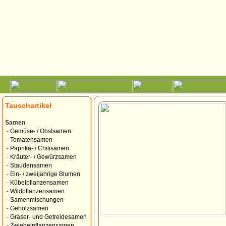
Tauschartikel
Samen
-
Gemüse- / Obstsamen
-
Tomatensamen
-
Paprika- / Chilisamen
-
Kräuter- / Gewürzsamen
-
Staudensamen
-
Ein- / zweijährige Blumen
-
Kübelpflanzensamen
-
Wildpflanzensamen
-
Samenmischungen
-
Gehölzsamen
-
Gräser- und Getreidesamen
-
Zwiebelpflanzensamen