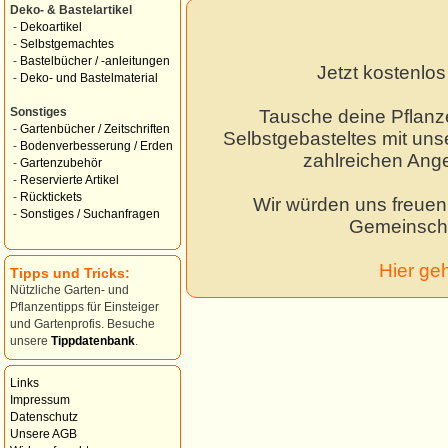
Deko- & Bastelartikel
-
Dekoartikel
-
Selbstgemachtes
-
Bastelbücher / -anleitungen
Jetzt kostenlo
-
Deko- und Bastelmaterial
Sonstiges
Tausche deine Pflanz
-
Gartenbücher / Zeitschriften
Selbstgebasteltes mit unse
-
Bodenverbesserung / Erden
zahlreichen Ang
-
Gartenzubehör
-
Reservierte Artikel
-
Rücktickets
Wir würden uns freuen,
-
Sonstiges / Suchanfragen
Gemeinscha
Hier ge
Tipps und Tricks:
Nützliche Garten- und
Pflanzentipps für Einsteiger
und Gartenprofis. Besuche
unsere
Tippdatenbank
.
Links
Impressum
Datenschutz
Unsere AGB