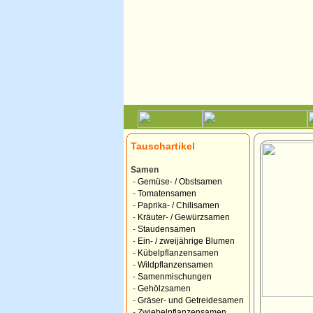
Tauschartikel
Samen
-
Gemüse- / Obstsamen
-
Tomatensamen
-
Paprika- / Chilisamen
-
Kräuter- / Gewürzsamen
-
Staudensamen
-
Ein- / zweijährige Blumen
-
Kübelpflanzensamen
-
Wildpflanzensamen
-
Samenmischungen
-
Gehölzsamen
-
Gräser- und Getreidesamen
-
Zwiebelpflanzensamen