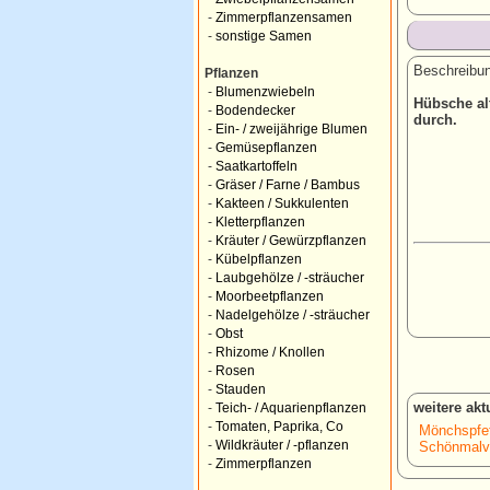
-
Zimmerpflanzensamen
-
sonstige Samen
Beschreibun
Pflanzen
-
Blumenzwiebeln
Hübsche alt
-
Bodendecker
durch.
-
Ein- / zweijährige Blumen
-
Gemüsepflanzen
-
Saatkartoffeln
-
Gräser / Farne / Bambus
-
Kakteen / Sukkulenten
-
Kletterpflanzen
-
Kräuter / Gewürzpflanzen
-
Kübelpflanzen
-
Laubgehölze / -sträucher
-
Moorbeetpflanzen
-
Nadelgehölze / -sträucher
-
Obst
-
Rhizome / Knollen
-
Rosen
-
Stauden
weitere ak
-
Teich- / Aquarienpflanzen
-
Tomaten, Paprika, Co
Mönchspfef
-
Wildkräuter / -pflanzen
Schönmalve
-
Zimmerpflanzen