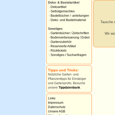
Deko- & Bastelartikel
-
Dekoartikel
-
Selbstgemachtes
-
Bastelbücher / -anleitungen
-
Deko- und Bastelmaterial
Tausche d
Sonstiges
-
Gartenbücher / Zeitschriften
Wir wü
-
Bodenverbesserung / Erden
-
Gartenzubehör
-
Reservierte Artikel
-
Rücktickets
-
Sonstiges / Suchanfragen
Tipps und Tricks:
Nützliche Garten- und
Pflanzentipps für Einsteiger
und Gartenprofis. Besuche
unsere
Tippdatenbank
.
Links
Impressum
Datenschutz
Unsere AGB