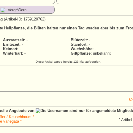
Vergrößern
g (Artikel-ID: 1759129762):
e Heilpflanze, die Blüten halten nur einen Tag werden aber bis zum Fros
Aussaatzeit:
-
Blütezeit:
-
Erntezeit:
-
Standort:
-
Keimart:
-
Wuchshöhe:
-
Winterhart:
-
Giftpflanze:
unbekannt
Dieser Artikel wurde bereits 123 Mal aufgerufen.
Ve
tuelle Angebote von
fer / Keuschbaum *
* Artikel
 variegata *