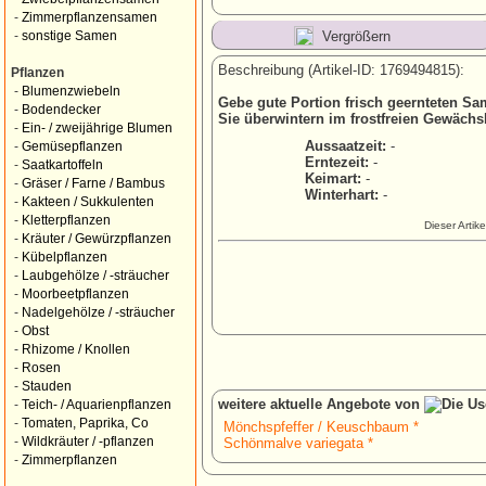
-
Zimmerpflanzensamen
Vergrößern
-
sonstige Samen
Beschreibung (Artikel-ID: 1769494815):
Pflanzen
-
Blumenzwiebeln
Gebe gute Portion frisch geernteten 
-
Bodendecker
Sie überwintern im frostfreien Gewächs
-
Ein- / zweijährige Blumen
Aussaatzeit:
-
-
Gemüsepflanzen
Erntezeit:
-
-
Saatkartoffeln
Keimart:
-
-
Gräser / Farne / Bambus
Winterhart:
-
-
Kakteen / Sukkulenten
-
Kletterpflanzen
Dieser Artik
-
Kräuter / Gewürzpflanzen
-
Kübelpflanzen
-
Laubgehölze / -sträucher
-
Moorbeetpflanzen
-
Nadelgehölze / -sträucher
-
Obst
-
Rhizome / Knollen
-
Rosen
-
Stauden
weitere aktuelle Angebote von
-
Teich- / Aquarienpflanzen
-
Tomaten, Paprika, Co
Mönchspfeffer / Keuschbaum *
-
Wildkräuter / -pflanzen
Schönmalve variegata *
-
Zimmerpflanzen