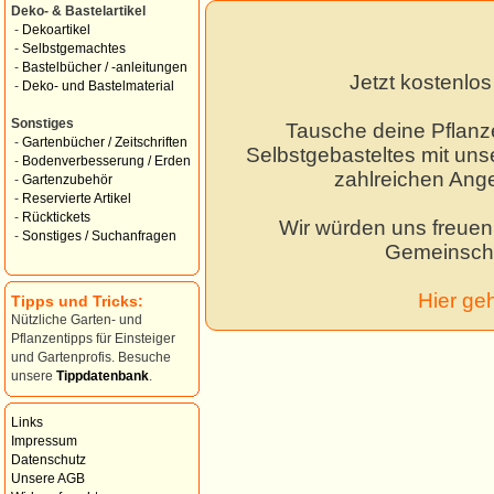
Deko- & Bastelartikel
-
Dekoartikel
-
Selbstgemachtes
-
Bastelbücher / -anleitungen
Jetzt kostenlo
-
Deko- und Bastelmaterial
Sonstiges
Tausche deine Pflanz
-
Gartenbücher / Zeitschriften
Selbstgebasteltes mit unse
-
Bodenverbesserung / Erden
zahlreichen Ang
-
Gartenzubehör
-
Reservierte Artikel
-
Rücktickets
Wir würden uns freuen,
-
Sonstiges / Suchanfragen
Gemeinscha
Hier ge
Tipps und Tricks:
Nützliche Garten- und
Pflanzentipps für Einsteiger
und Gartenprofis. Besuche
unsere
Tippdatenbank
.
Links
Impressum
Datenschutz
Unsere AGB