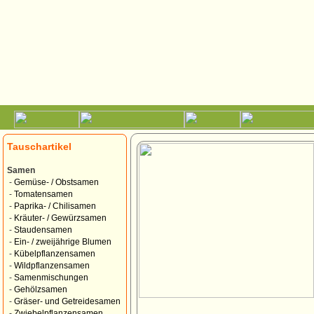
Tauschartikel
Samen
-
Gemüse- / Obstsamen
-
Tomatensamen
-
Paprika- / Chilisamen
-
Kräuter- / Gewürzsamen
-
Staudensamen
-
Ein- / zweijährige Blumen
-
Kübelpflanzensamen
-
Wildpflanzensamen
-
Samenmischungen
-
Gehölzsamen
-
Gräser- und Getreidesamen
-
Zwiebelpflanzensamen