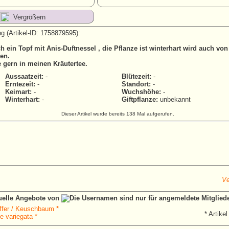
Vergrößern
g (Artikel-ID: 1758879595):
ch ein Topf mit Anis-Duftnessel , die Pflanze ist winterhart wird auch von
en.
 gern in meinen Kräutertee.
Aussaatzeit:
-
Blütezeit:
-
Erntezeit:
-
Standort:
-
Keimart:
-
Wuchshöhe:
-
Winterhart:
-
Giftpflanze:
unbekannt
Dieser Artikel wurde bereits 138 Mal aufgerufen.
Ve
tuelle Angebote von
fer / Keuschbaum *
* Artikel
 variegata *