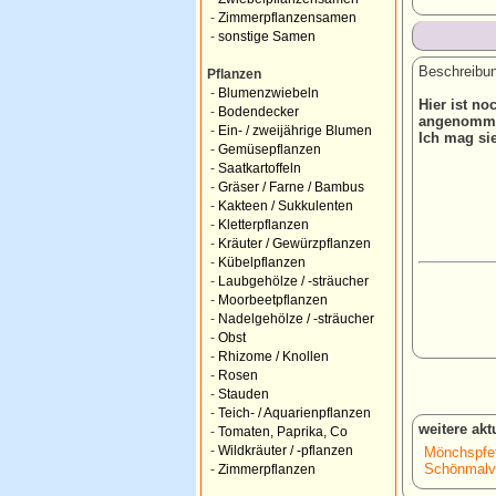
-
Zimmerpflanzensamen
-
sonstige Samen
Beschreibun
Pflanzen
-
Blumenzwiebeln
Hier ist no
-
Bodendecker
angenomm
-
Ein- / zweijährige Blumen
Ich mag sie
-
Gemüsepflanzen
-
Saatkartoffeln
-
Gräser / Farne / Bambus
-
Kakteen / Sukkulenten
-
Kletterpflanzen
-
Kräuter / Gewürzpflanzen
-
Kübelpflanzen
-
Laubgehölze / -sträucher
-
Moorbeetpflanzen
-
Nadelgehölze / -sträucher
-
Obst
-
Rhizome / Knollen
-
Rosen
-
Stauden
-
Teich- / Aquarienpflanzen
weitere ak
-
Tomaten, Paprika, Co
-
Wildkräuter / -pflanzen
Mönchspfef
Schönmalve
-
Zimmerpflanzen