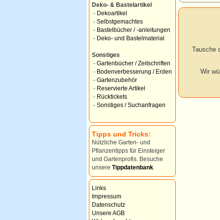
Deko- & Bastelartikel
-
Dekoartikel
-
Selbstgemachtes
-
Bastelbücher / -anleitungen
-
Deko- und Bastelmaterial
Tausche d
Sonstiges
-
Gartenbücher / Zeitschriften
Wir wü
-
Bodenverbesserung / Erden
-
Gartenzubehör
-
Reservierte Artikel
-
Rücktickets
-
Sonstiges / Suchanfragen
Tipps und Tricks:
Nützliche Garten- und
Pflanzentipps für Einsteiger
und Gartenprofis. Besuche
unsere
Tippdatenbank
.
Links
Impressum
Datenschutz
Unsere AGB