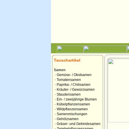
Tauschartikel
Samen
-
Gemüse- / Obstsamen
-
Tomatensamen
-
Paprika- / Chilisamen
-
Kräuter- / Gewürzsamen
-
Staudensamen
-
Ein- / zweijährige Blumen
-
Kübelpflanzensamen
-
Wildpflanzensamen
-
Samenmischungen
-
Gehölzsamen
-
Gräser- und Getreidesamen
-
Zwiebelpflanzensamen