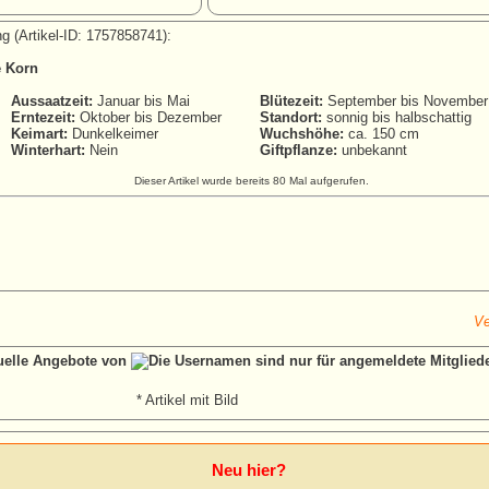
g (Artikel-ID: 1757858741):
e Korn
Aussaatzeit:
Januar bis Mai
Blütezeit:
September bis November
Erntezeit:
Oktober bis Dezember
Standort:
sonnig bis halbschattig
Keimart:
Dunkelkeimer
Wuchshöhe:
ca. 150 cm
Winterhart:
Nein
Giftpflanze:
unbekannt
Dieser Artikel wurde bereits 80 Mal aufgerufen.
Ve
tuelle Angebote von
* Artikel mit Bild
Neu hier?