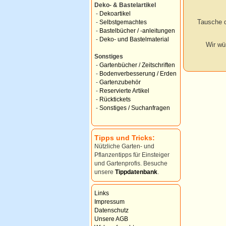
Deko- & Bastelartikel
-
Dekoartikel
Tausche d
-
Selbstgemachtes
-
Bastelbücher / -anleitungen
-
Deko- und Bastelmaterial
Wir wü
Sonstiges
-
Gartenbücher / Zeitschriften
-
Bodenverbesserung / Erden
-
Gartenzubehör
-
Reservierte Artikel
-
Rücktickets
-
Sonstiges / Suchanfragen
Tipps und Tricks:
Nützliche Garten- und
Pflanzentipps für Einsteiger
und Gartenprofis. Besuche
unsere
Tippdatenbank
.
Links
Impressum
Datenschutz
Unsere AGB