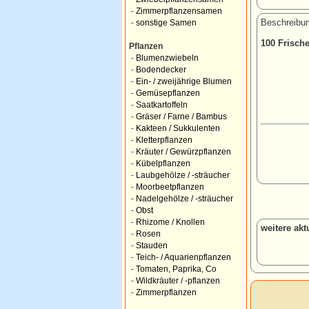
-
Zimmerpflanzensamen
Beschreibun
-
sonstige Samen
100 Frisch
Pflanzen
-
Blumenzwiebeln
-
Bodendecker
-
Ein- / zweijährige Blumen
-
Gemüsepflanzen
-
Saatkartoffeln
-
Gräser / Farne / Bambus
-
Kakteen / Sukkulenten
-
Kletterpflanzen
-
Kräuter / Gewürzpflanzen
-
Kübelpflanzen
-
Laubgehölze / -sträucher
-
Moorbeetpflanzen
-
Nadelgehölze / -sträucher
-
Obst
-
Rhizome / Knollen
weitere ak
-
Rosen
-
Stauden
-
Teich- / Aquarienpflanzen
-
Tomaten, Paprika, Co
-
Wildkräuter / -pflanzen
-
Zimmerpflanzen