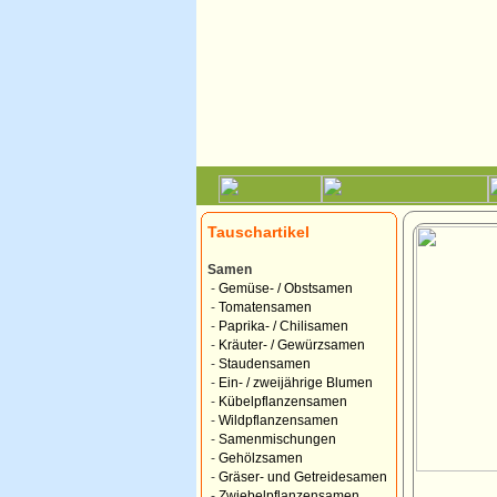
Tauschartikel
Samen
-
Gemüse- / Obstsamen
-
Tomatensamen
-
Paprika- / Chilisamen
-
Kräuter- / Gewürzsamen
-
Staudensamen
-
Ein- / zweijährige Blumen
-
Kübelpflanzensamen
-
Wildpflanzensamen
-
Samenmischungen
-
Gehölzsamen
-
Gräser- und Getreidesamen
-
Zwiebelpflanzensamen