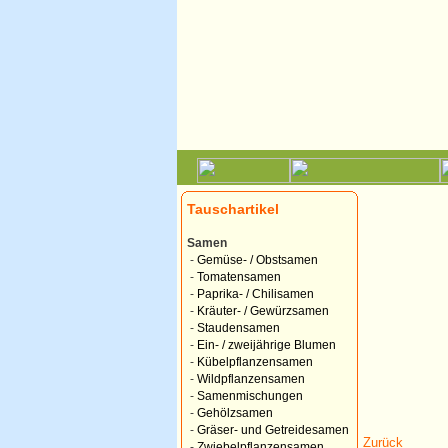
Tauschartikel
Samen
-
Gemüse- / Obstsamen
-
Tomatensamen
-
Paprika- / Chilisamen
-
Kräuter- / Gewürzsamen
-
Staudensamen
-
Ein- / zweijährige Blumen
-
Kübelpflanzensamen
-
Wildpflanzensamen
-
Samenmischungen
-
Gehölzsamen
-
Gräser- und Getreidesamen
Zurück
-
Zwiebelpflanzensamen