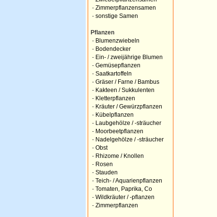
-
Zimmerpflanzensamen
-
sonstige Samen
Pflanzen
-
Blumenzwiebeln
-
Bodendecker
-
Ein- / zweijährige Blumen
-
Gemüsepflanzen
-
Saatkartoffeln
-
Gräser / Farne / Bambus
-
Kakteen / Sukkulenten
-
Kletterpflanzen
-
Kräuter / Gewürzpflanzen
-
Kübelpflanzen
-
Laubgehölze / -sträucher
-
Moorbeetpflanzen
-
Nadelgehölze / -sträucher
-
Obst
-
Rhizome / Knollen
-
Rosen
-
Stauden
-
Teich- / Aquarienpflanzen
-
Tomaten, Paprika, Co
-
Wildkräuter / -pflanzen
-
Zimmerpflanzen