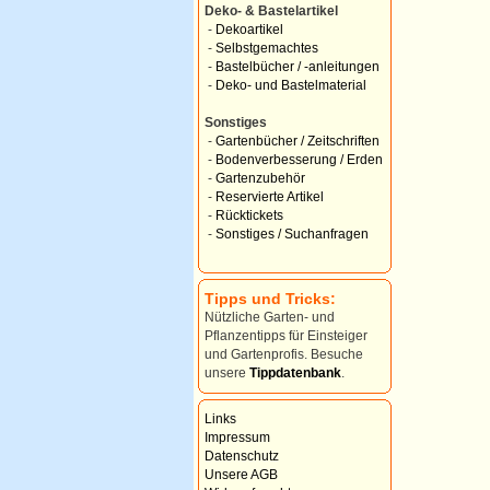
Deko- & Bastelartikel
-
Dekoartikel
-
Selbstgemachtes
-
Bastelbücher / -anleitungen
-
Deko- und Bastelmaterial
Sonstiges
-
Gartenbücher / Zeitschriften
-
Bodenverbesserung / Erden
-
Gartenzubehör
-
Reservierte Artikel
-
Rücktickets
-
Sonstiges / Suchanfragen
Tipps und Tricks:
Nützliche Garten- und
Pflanzentipps für Einsteiger
und Gartenprofis. Besuche
unsere
Tippdatenbank
.
Links
Impressum
Datenschutz
Unsere AGB