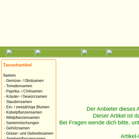
Tauschartikel
Samen
-
Gemüse- / Obstsamen
-
Tomatensamen
-
Paprika- / Chilisamen
-
Kräuter- / Gewürzsamen
-
Staudensamen
-
Ein- / zweijährige Blumen
Der Anbieter dieses Ar
-
Kübelpflanzensamen
Dieser Artikel ist d
-
Wildpflanzensamen
Bei Fragen wende dich bitte, un
-
Samenmischungen
-
Gehölzsamen
-
Gräser- und Getreidesamen
Artikel
-
Zwiebelpflanzensamen