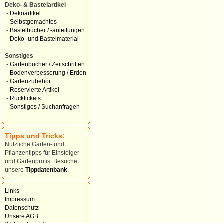
Deko- & Bastelartikel
-
Dekoartikel
-
Selbstgemachtes
-
Bastelbücher / -anleitungen
-
Deko- und Bastelmaterial
Sonstiges
-
Gartenbücher / Zeitschriften
-
Bodenverbesserung / Erden
-
Gartenzubehör
-
Reservierte Artikel
-
Rücktickets
-
Sonstiges / Suchanfragen
Tipps und Tricks:
Nützliche Garten- und
Pflanzentipps für Einsteiger
und Gartenprofis. Besuche
unsere
Tippdatenbank
.
Links
Impressum
Datenschutz
Unsere AGB